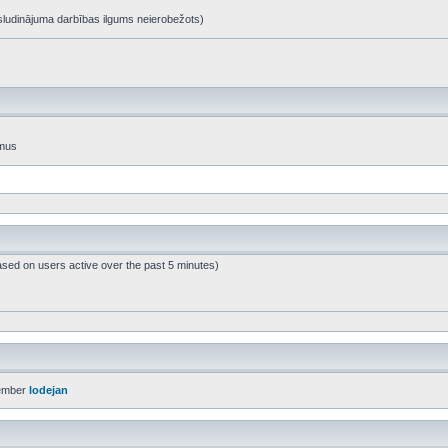
t, sludinājuma darbības ilgums neierobežots)
umus
ased on users active over the past 5 minutes)
ember
lodejan