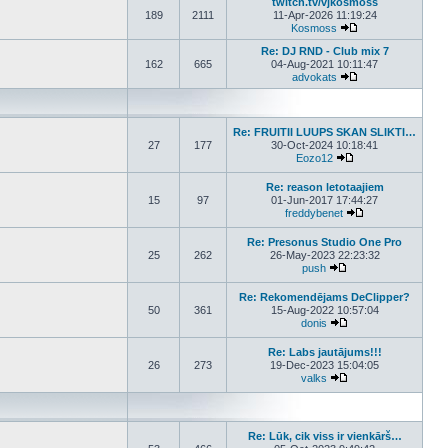
twitch.tv/vjkosmoss
189
2111
11-Apr-2026 11:19:24
Kosmoss
View the latest pos
Re: DJ RND - Club mix 7
162
665
04-Aug-2021 10:11:47
advokats
View the latest pos
Re: FRUITII LUUPS SKAN SLIKTI…
27
177
30-Oct-2024 10:18:41
Eozo12
View the latest post
Re: reason letotaajiem
15
97
01-Jun-2017 17:44:27
freddybenet
View the latest p
Re: Presonus Studio One Pro
25
262
26-May-2023 22:23:32
push
View the latest post
Re: Rekomendējams DeClipper?
50
361
15-Aug-2022 10:57:04
donis
View the latest post
Re: Labs jautājums!!!
26
273
19-Dec-2023 15:04:05
valks
View the latest post
Re: Lūk, cik viss ir vienkārš…