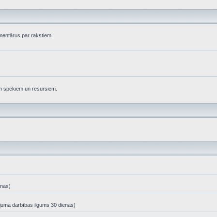
komentārus par rakstiem.
em spēkiem un resursiem.
enas)
ājuma darbības ilgums 30 dienas)