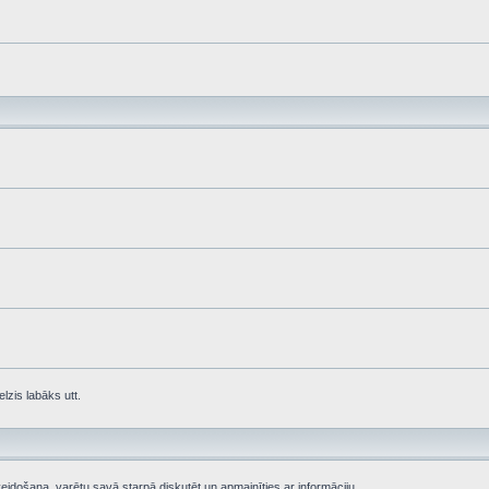
lzis labāks utt.
eidošana, varētu savā starpā diskutēt un apmainīties ar informāciju.