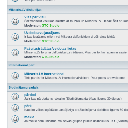
Viss par sintezatoriem
No
unread
Mikseris.LV diskusijas
posts
Viss par visu
Šeit vari teikt visu kas saistīts ar mūziku un Mikseris.LV - Izsaki šeit arī 
Moderator:
GTC Studio
No
unread
Uzdod savu jautājumu
posts
Ir kas jautājams citiem vai Miksera dalībniekiem droši raksti iekšā
Moderator:
GTC Studio
No
unread
Pašu izstrādātas/veidotas lietas
posts
Mikseris.LV foruma dalībnieku izstrādājumi. Viss par to, ko radam ar savi
Moderator:
GTC Studio
No
unread
posts
International part
Mikseris.LV international
This part is for Mikseris.LV international visitors. Your posts are welcome.
No
unread
Sludinājumu sadaļa
posts
pārdod
Ja ir kas pārdodams raksti te (Sludinājuma darbības ilgums 30 dienas)
No
unread
pērk
posts
Kaut ko vēlies iegādāties atstāji ziņu te (Sludinājuma darbības ilgums 30 di
No
unread
meklē
posts
Ja meklē domu biedrus, vai savas grupas jaunus dalībniekus u.t.t. (Sludin
No
unread