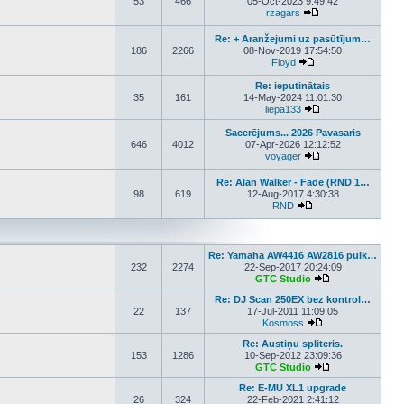
53
466
05-Oct-2023 9:49:42
rzagars
View the latest post
Re: + Aranžejumi uz pasūtījum…
186
2266
08-Nov-2019 17:54:50
Floyd
View the latest post
Re: ieputinātais
35
161
14-May-2024 11:01:30
liepa133
View the latest pos
Sacerējums... 2026 Pavasaris
646
4012
07-Apr-2026 12:12:52
voyager
View the latest pos
Re: Alan Walker - Fade (RND 1…
98
619
12-Aug-2017 4:30:38
RND
View the latest post
Re: Yamaha AW4416 AW2816 pulk…
232
2274
22-Sep-2017 20:24:09
GTC Studio
View the latest p
Re: DJ Scan 250EX bez kontrol…
22
137
17-Jul-2011 11:09:05
Kosmoss
View the latest pos
Re: Austiņu spliteris.
153
1286
10-Sep-2012 23:09:36
GTC Studio
View the latest p
Re: E-MU XL1 upgrade
26
324
22-Feb-2021 2:41:12