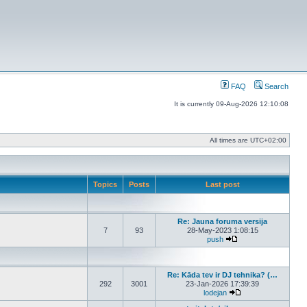
FAQ
Search
It is currently 09-Aug-2026 12:10:08
All times are
UTC+02:00
Topics
Posts
Last post
Re: Jauna foruma versija
7
93
28-May-2023 1:08:15
push
View the latest post
Re: Kāda tev ir DJ tehnika? (…
292
3001
23-Jan-2026 17:39:39
lodejan
View the latest post