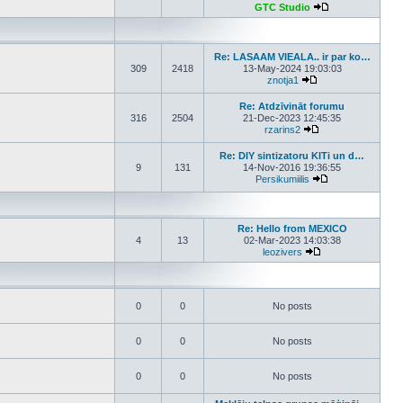
GTC Studio
View the latest p
Re: LASAAM VIEALA.. ir par ko…
309
2418
13-May-2024 19:03:03
znotja1
View the latest post
Re: Atdzīvināt forumu
316
2504
21-Dec-2023 12:45:35
rzarins2
View the latest pos
Re: DIY sintizatoru KITi un d…
9
131
14-Nov-2016 19:36:55
Persikumiilis
View the latest p
Re: Hello from MEXICO
4
13
02-Mar-2023 14:03:38
leozivers
View the latest pos
0
0
No posts
0
0
No posts
0
0
No posts