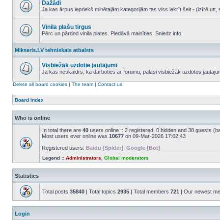
Dažādi
posts
Ja kas ārpus iepriekš minētajām kategorijām tas viss iekrīt šeit - (izīrē ut
No
unread
posts
Vinila plašu tirgus
Pērc un pārdod vinila plates. Piedāvā mainīties. Sniedz info.
No
unread
Mikseris.LV tehniskais atbalsts
posts
Visbiežāk uzdotie jautājumi
Ja kas neskaidrs, kā darboties ar forumu, palasi visbiežāk uzdotos jautāj
No
unread
Delete all board cookies
|
The team
|
Contact us
posts
Board index
Who is online
In total there are
40
users online :: 2 registered, 0 hidden and 38 guests (b
Most users ever online was
10677
on 09-Mar-2026 17:02:43
Registered users:
Baidu [Spider]
,
Google [Bot]
Legend ::
Administrators
,
Global moderators
Statistics
Total posts
35840
| Total topics
2935
| Total members
721
| Our newest m
Login