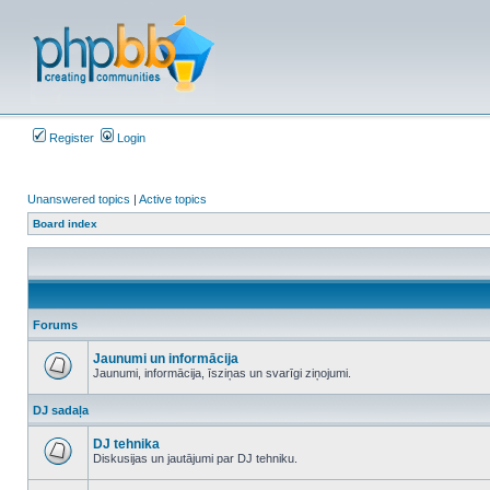
Register
Login
Unanswered topics
|
Active topics
Board index
Forums
Jaunumi un informācija
Jaunumi, informācija, īsziņas un svarīgi ziņojumi.
No
unread
DJ sadaļa
posts
DJ tehnika
Diskusijas un jautājumi par DJ tehniku.
No
unread