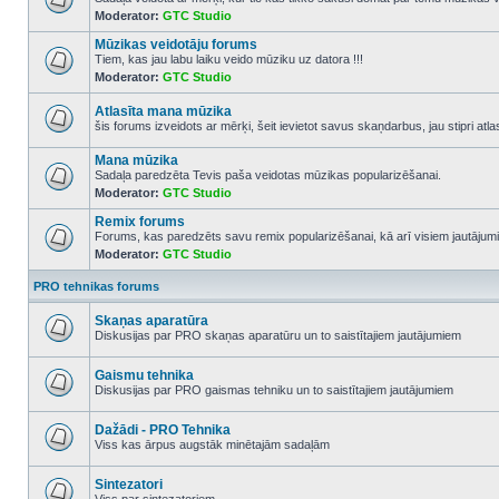
Moderator:
GTC Studio
No
unread
Mūzikas veidotāju forums
posts
Tiem, kas jau labu laiku veido mūziku uz datora !!!
Moderator:
GTC Studio
No
unread
posts
Atlasīta mana mūzika
šis forums izveidots ar mērķi, šeit ievietot savus skaņdarbus, jau stipri atl
No
unread
Mana mūzika
posts
Sadaļa paredzēta Tevis paša veidotas mūzikas popularizēšanai.
Moderator:
GTC Studio
No
unread
Remix forums
posts
Forums, kas paredzēts savu remix popularizēšanai, kā arī visiem jautājumi
Moderator:
GTC Studio
No
unread
posts
PRO tehnikas forums
Skaņas aparatūra
Diskusijas par PRO skaņas aparatūru un to saistītajiem jautājumiem
No
unread
posts
Gaismu tehnika
Diskusijas par PRO gaismas tehniku un to saistītajiem jautājumiem
No
unread
posts
Dažādi - PRO Tehnika
Viss kas ārpus augstāk minētajām sadaļām
No
unread
posts
Sintezatori