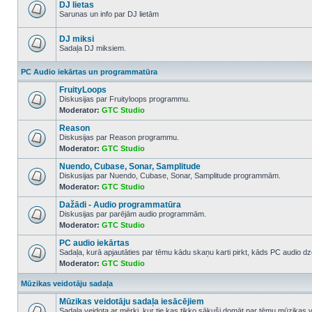
posts
DJ lietas
Sarunas un info par DJ lietām
No
unread
posts
DJ miksi
Sadaļa DJ miksiem.
No
unread
PC Audio iekārtas un programmatūra
posts
FruityLoops
Diskusijas par Fruityloops programmu.
Moderator:
GTC Studio
No
unread
Reason
posts
Diskusijas par Reason programmu.
Moderator:
GTC Studio
No
unread
Nuendo, Cubase, Sonar, Samplitude
posts
Diskusijas par Nuendo, Cubase, Sonar, Samplitude programmām.
Moderator:
GTC Studio
No
unread
Dažādi - Audio programmatūra
posts
Diskusijas par parējām audio programmām.
Moderator:
GTC Studio
No
unread
PC audio iekārtas
posts
Sadaļa, kurā apjautāties par tēmu kādu skaņu karti pirkt, kāds PC audio dze
Moderator:
GTC Studio
No
unread
posts
Mūzikas veidotāju sadaļa
Mūzikas veidotāju sadaļa iesācējiem
Sadaļa veidota ar mērķi, kur tie kas tikko sākuši domāt par tēmu mūzikas v