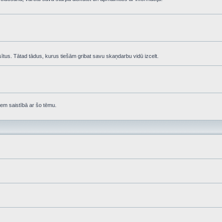
asītus. Tātad tādus, kurus tiešām gribat savu skaņdarbu vidū izcelt.
em saistībā ar šo tēmu.