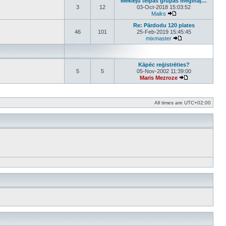
Meklēju telpas grupas mēģināj…
3
12
03-Oct-2018 15:03:52
Maiks
View the latest post
Re: Pārdodu 120 plates
46
101
25-Feb-2019 15:45:45
mixmaster
View the latest po
Kāpēc reģistrēties?
5
5
05-Nov-2002 11:39:00
Maris Mezroze
View the latest 
All times are
UTC+02:00