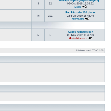
Meklēju telpas grupas mēģināj…
3
12
03-Oct-2018 15:03:52
Maiks
View the latest post
Re: Pārdodu 120 plates
46
101
25-Feb-2019 15:45:45
mixmaster
View the latest po
Kāpēc reģistrēties?
5
5
05-Nov-2002 11:39:00
Maris Mezroze
View the latest 
All times are
UTC+02:00