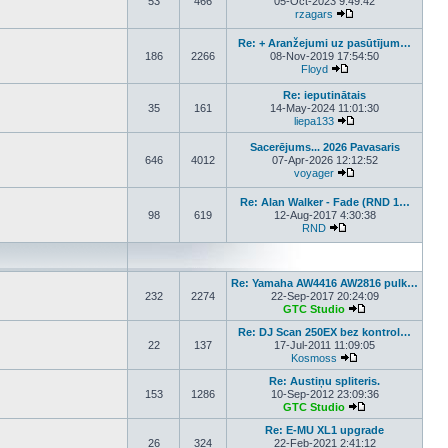
53
466
05-Oct-2023 9:49:42
rzagars
View the latest post
Re: + Aranžejumi uz pasūtījum…
186
2266
08-Nov-2019 17:54:50
Floyd
View the latest post
Re: ieputinātais
35
161
14-May-2024 11:01:30
liepa133
View the latest pos
Sacerējums... 2026 Pavasaris
646
4012
07-Apr-2026 12:12:52
voyager
View the latest pos
Re: Alan Walker - Fade (RND 1…
98
619
12-Aug-2017 4:30:38
RND
View the latest post
Re: Yamaha AW4416 AW2816 pulk…
232
2274
22-Sep-2017 20:24:09
GTC Studio
View the latest p
Re: DJ Scan 250EX bez kontrol…
22
137
17-Jul-2011 11:09:05
Kosmoss
View the latest pos
Re: Austiņu spliteris.
153
1286
10-Sep-2012 23:09:36
GTC Studio
View the latest p
Re: E-MU XL1 upgrade
26
324
22-Feb-2021 2:41:12