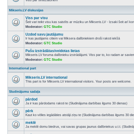
Viss par sintezatoriem
No
unread
Mikseris.LV diskusijas
posts
Viss par visu
Šeit vari teikt visu kas saistīts ar mūziku un Mikseris.LV - Izsaki šeit arī 
Moderator:
GTC Studio
No
unread
Uzdod savu jautājumu
posts
Ir kas jautājams citiem vai Miksera dalībniekiem droši raksti iekšā
Moderator:
GTC Studio
No
unread
Pašu izstrādātas/veidotas lietas
posts
Mikseris.LV foruma dalībnieku izstrādājumi. Viss par to, ko radam ar savi
Moderator:
GTC Studio
No
unread
posts
International part
Mikseris.LV international
This part is for Mikseris.LV international visitors. Your posts are welcome.
No
unread
Sludinājumu sadaļa
posts
pārdod
Ja ir kas pārdodams raksti te (Sludinājuma darbības ilgums 30 dienas)
No
unread
pērk
posts
Kaut ko vēlies iegādāties atstāji ziņu te (Sludinājuma darbības ilgums 30 di
No
unread
meklē
posts
Ja meklē domu biedrus, vai savas grupas jaunus dalībniekus u.t.t. (Sludin
No
unread