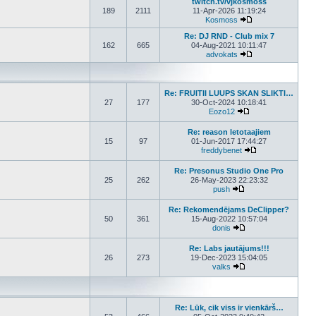
twitch.tv/vjkosmoss
189
2111
11-Apr-2026 11:19:24
Kosmoss
View the latest pos
Re: DJ RND - Club mix 7
162
665
04-Aug-2021 10:11:47
advokats
View the latest pos
Re: FRUITII LUUPS SKAN SLIKTI…
27
177
30-Oct-2024 10:18:41
Eozo12
View the latest post
Re: reason letotaajiem
15
97
01-Jun-2017 17:44:27
freddybenet
View the latest p
Re: Presonus Studio One Pro
25
262
26-May-2023 22:23:32
push
View the latest post
Re: Rekomendējams DeClipper?
50
361
15-Aug-2022 10:57:04
donis
View the latest post
Re: Labs jautājums!!!
26
273
19-Dec-2023 15:04:05
valks
View the latest post
Re: Lūk, cik viss ir vienkārš…