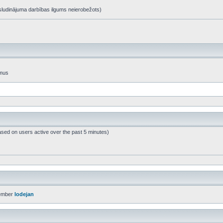
t, sludinājuma darbības ilgums neierobežots)
umus
ased on users active over the past 5 minutes)
ember
lodejan