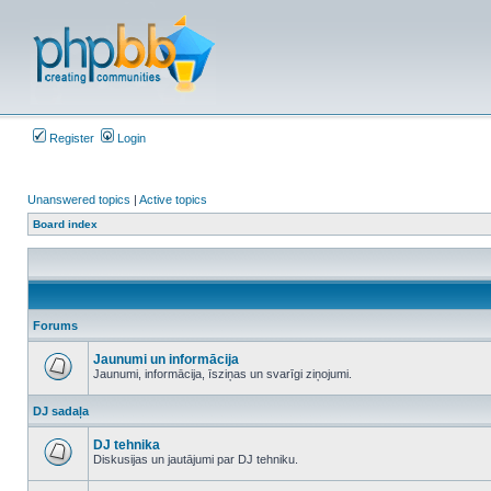
Register
Login
Unanswered topics
|
Active topics
Board index
Forums
Jaunumi un informācija
Jaunumi, informācija, īsziņas un svarīgi ziņojumi.
No
unread
DJ sadaļa
posts
DJ tehnika
Diskusijas un jautājumi par DJ tehniku.
No
unread