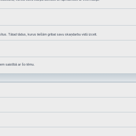
asītus. Tātad tādus, kurus tiešām gribat savu skaņdarbu vidū izcelt.
em saistībā ar šo tēmu.