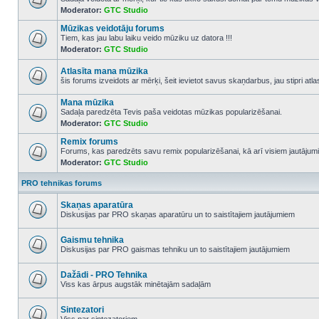
Moderator:
GTC Studio
No
unread
Mūzikas veidotāju forums
posts
Tiem, kas jau labu laiku veido mūziku uz datora !!!
Moderator:
GTC Studio
No
unread
posts
Atlasīta mana mūzika
šis forums izveidots ar mērķi, šeit ievietot savus skaņdarbus, jau stipri atl
No
unread
Mana mūzika
posts
Sadaļa paredzēta Tevis paša veidotas mūzikas popularizēšanai.
Moderator:
GTC Studio
No
unread
Remix forums
posts
Forums, kas paredzēts savu remix popularizēšanai, kā arī visiem jautājumi
Moderator:
GTC Studio
No
unread
posts
PRO tehnikas forums
Skaņas aparatūra
Diskusijas par PRO skaņas aparatūru un to saistītajiem jautājumiem
No
unread
posts
Gaismu tehnika
Diskusijas par PRO gaismas tehniku un to saistītajiem jautājumiem
No
unread
posts
Dažādi - PRO Tehnika
Viss kas ārpus augstāk minētajām sadaļām
No
unread
posts
Sintezatori