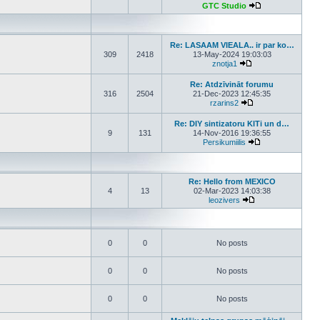
GTC Studio
View the latest p
Re: LASAAM VIEALA.. ir par ko…
309
2418
13-May-2024 19:03:03
znotja1
View the latest post
Re: Atdzīvināt forumu
316
2504
21-Dec-2023 12:45:35
rzarins2
View the latest pos
Re: DIY sintizatoru KITi un d…
9
131
14-Nov-2016 19:36:55
Persikumiilis
View the latest p
Re: Hello from MEXICO
4
13
02-Mar-2023 14:03:38
leozivers
View the latest pos
0
0
No posts
0
0
No posts
0
0
No posts