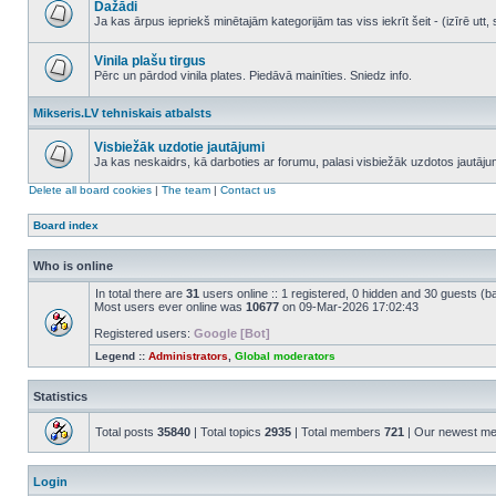
Dažādi
posts
Ja kas ārpus iepriekš minētajām kategorijām tas viss iekrīt šeit - (izīrē ut
No
unread
posts
Vinila plašu tirgus
Pērc un pārdod vinila plates. Piedāvā mainīties. Sniedz info.
No
unread
Mikseris.LV tehniskais atbalsts
posts
Visbiežāk uzdotie jautājumi
Ja kas neskaidrs, kā darboties ar forumu, palasi visbiežāk uzdotos jautāj
No
unread
Delete all board cookies
|
The team
|
Contact us
posts
Board index
Who is online
In total there are
31
users online :: 1 registered, 0 hidden and 30 guests (b
Most users ever online was
10677
on 09-Mar-2026 17:02:43
Registered users:
Google [Bot]
Legend ::
Administrators
,
Global moderators
Statistics
Total posts
35840
| Total topics
2935
| Total members
721
| Our newest m
Login