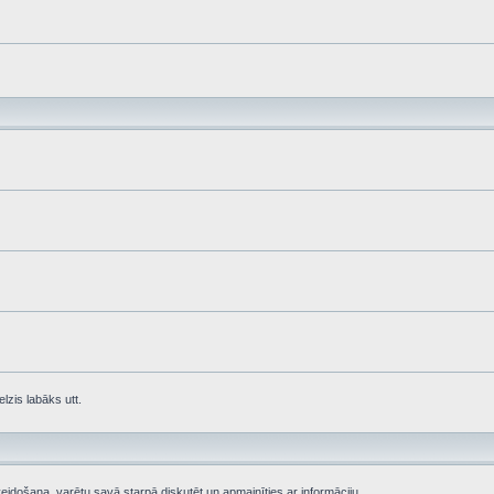
lzis labāks utt.
eidošana, varētu savā starpā diskutēt un apmainīties ar informāciju.