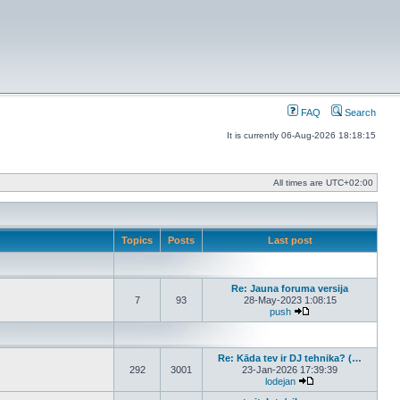
FAQ
Search
It is currently 06-Aug-2026 18:18:15
All times are
UTC+02:00
Topics
Posts
Last post
Re: Jauna foruma versija
7
93
28-May-2023 1:08:15
push
View the latest post
Re: Kāda tev ir DJ tehnika? (…
292
3001
23-Jan-2026 17:39:39
lodejan
View the latest post