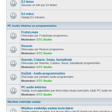
posts
DJ lietas
Sarunas un info par DJ lietām
No
unread
posts
DJ miksi
Sadaļa DJ miksiem.
No
unread
PC Audio iekārtas un programmatūra
posts
FruityLoops
Diskusijas par Fruityloops programmu.
Moderator:
GTC Studio
No
unread
Reason
posts
Diskusijas par Reason programmu.
Moderator:
GTC Studio
No
unread
Nuendo, Cubase, Sonar, Samplitude
posts
Diskusijas par Nuendo, Cubase, Sonar, Samplitude programmām.
Moderator:
GTC Studio
No
unread
Dažādi - Audio programmatūra
posts
Diskusijas par parējām audio programmām.
Moderator:
GTC Studio
No
unread
PC audio iekārtas
posts
Sadaļa, kurā apjautāties par tēmu kādu skaņu karti pirkt, kāds PC audio dze
Moderator:
GTC Studio
No
unread
posts
Mūzikas veidotāju sadaļa
Mūzikas veidotāju sadaļa iesācējiem
Sadaļa veidota ar mērķi, kur tie kas tikko sākuši domāt par tēmu mūzikas v