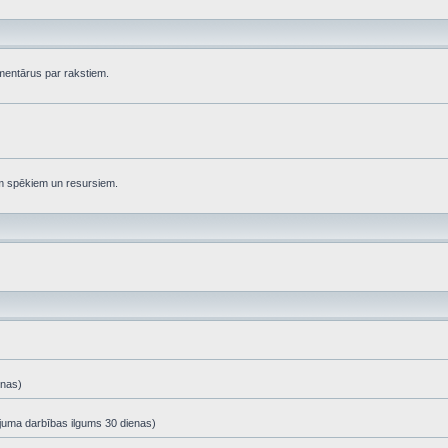
komentārus par rakstiem.
em spēkiem un resursiem.
enas)
ājuma darbības ilgums 30 dienas)