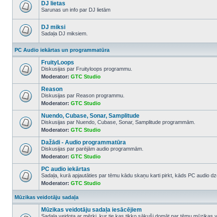
posts
DJ lietas
Sarunas un info par DJ lietām
No
unread
posts
DJ miksi
Sadaļa DJ miksiem.
No
unread
PC Audio iekārtas un programmatūra
posts
FruityLoops
Diskusijas par Fruityloops programmu.
Moderator:
GTC Studio
No
unread
Reason
posts
Diskusijas par Reason programmu.
Moderator:
GTC Studio
No
unread
Nuendo, Cubase, Sonar, Samplitude
posts
Diskusijas par Nuendo, Cubase, Sonar, Samplitude programmām.
Moderator:
GTC Studio
No
unread
Dažādi - Audio programmatūra
posts
Diskusijas par parējām audio programmām.
Moderator:
GTC Studio
No
unread
PC audio iekārtas
posts
Sadaļa, kurā apjautāties par tēmu kādu skaņu karti pirkt, kāds PC audio dze
Moderator:
GTC Studio
No
unread
posts
Mūzikas veidotāju sadaļa
Mūzikas veidotāju sadaļa iesācējiem
Sadaļa veidota ar mērķi, kur tie kas tikko sākuši domāt par tēmu mūzikas 