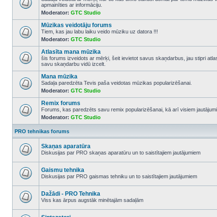
apmainīties ar informāciju.
No
Moderator:
GTC Studio
unread
posts
Mūzikas veidotāju forums
Tiem, kas jau labu laiku veido mūziku uz datora !!!
Moderator:
GTC Studio
No
unread
Atlasīta mana mūzika
posts
šis forums izveidots ar mērķi, šeit ievietot savus skaņdarbus, jau stipri atl
savu skaņdarbu vidū izcelt.
No
unread
Mana mūzika
posts
Sadaļa paredzēta Tevis paša veidotas mūzikas popularizēšanai.
Moderator:
GTC Studio
No
unread
Remix forums
posts
Forums, kas paredzēts savu remix popularizēšanai, kā arī visiem jautājumi
Moderator:
GTC Studio
No
unread
posts
PRO tehnikas forums
Skaņas aparatūra
Diskusijas par PRO skaņas aparatūru un to saistītajiem jautājumiem
No
unread
posts
Gaismu tehnika
Diskusijas par PRO gaismas tehniku un to saistītajiem jautājumiem
No
unread
posts
Dažādi - PRO Tehnika
Viss kas ārpus augstāk minētajām sadaļām
No
unread
posts