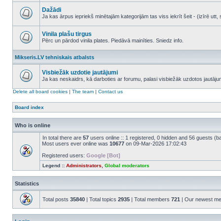
No
unread
Dažādi
posts
Ja kas ārpus iepriekš minētajām kategorijām tas viss iekrīt šeit - (izīrē ut
No
unread
posts
Vinila plašu tirgus
Pērc un pārdod vinila plates. Piedāvā mainīties. Sniedz info.
No
unread
Mikseris.LV tehniskais atbalsts
posts
Visbiežāk uzdotie jautājumi
Ja kas neskaidrs, kā darboties ar forumu, palasi visbiežāk uzdotos jautāj
No
unread
Delete all board cookies
|
The team
|
Contact us
posts
Board index
Who is online
In total there are
57
users online :: 1 registered, 0 hidden and 56 guests (b
Most users ever online was
10677
on 09-Mar-2026 17:02:43
Registered users:
Google [Bot]
Legend ::
Administrators
,
Global moderators
Statistics
Total posts
35840
| Total topics
2935
| Total members
721
| Our newest m