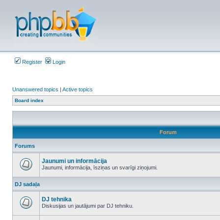
Register
Login
Unanswered topics
|
Active topics
Board index
Forum
Forums
Jaunumi un informācija
Jaunumi, informācija, īsziņas un svarīgi ziņojumi.
No
unread
DJ sadaļa
posts
DJ tehnika
Diskusijas un jautājumi par DJ tehniku.
No
unread