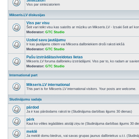
Sintezatori
Viss par sintezatoriem
No
unread
Mikseris.LV diskusijas
posts
Viss par visu
Šeit vari teikt visu kas saistīts ar mūziku un Mikseris.LV - Izsaki šeit arī 
Moderator:
GTC Studio
No
unread
Uzdod savu jautājumu
posts
Ir kas jautājams citiem vai Miksera dalībniekiem droši raksti iekšā
Moderator:
GTC Studio
No
unread
Pašu izstrādātas/veidotas lietas
posts
Mikseris.LV foruma dalībnieku izstrādājumi. Viss par to, ko radam ar savi
Moderator:
GTC Studio
No
unread
posts
International part
Mikseris.LV international
This part is for Mikseris.LV international visitors. Your posts are welcome.
No
unread
Sludinājumu sadaļa
posts
pārdod
Ja ir kas pārdodams raksti te (Sludinājuma darbības ilgums 30 dienas)
No
unread
pērk
posts
Kaut ko vēlies iegādāties atstāji ziņu te (Sludinājuma darbības ilgums 30 di
No
unread
meklē
posts
Ja meklē domu biedrus, vai savas grupas jaunus dalībniekus u.t.t. (Sludin