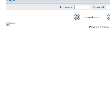
Login
Username:
Password:
Unread posts
Unread
posts
Powered by
phpB