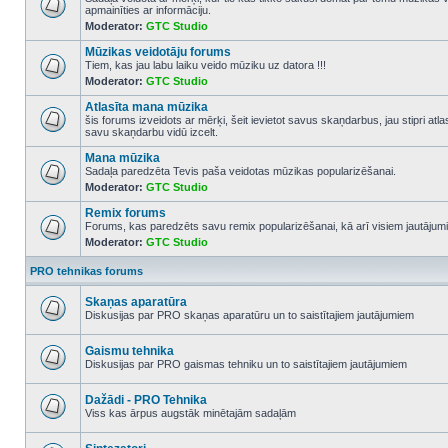
apmainīties ar informāciju.
No
Moderator:
GTC Studio
unread
posts
Mūzikas veidotāju forums
Tiem, kas jau labu laiku veido mūziku uz datora !!!
Moderator:
GTC Studio
No
unread
Atlasīta mana mūzika
posts
šis forums izveidots ar mērķi, šeit ievietot savus skaņdarbus, jau stipri atl
savu skaņdarbu vidū izcelt.
No
unread
Mana mūzika
posts
Sadaļa paredzēta Tevis paša veidotas mūzikas popularizēšanai.
Moderator:
GTC Studio
No
unread
Remix forums
posts
Forums, kas paredzēts savu remix popularizēšanai, kā arī visiem jautājumi
Moderator:
GTC Studio
No
unread
posts
PRO tehnikas forums
Skaņas aparatūra
Diskusijas par PRO skaņas aparatūru un to saistītajiem jautājumiem
No
unread
posts
Gaismu tehnika
Diskusijas par PRO gaismas tehniku un to saistītajiem jautājumiem
No
unread
posts
Dažādi - PRO Tehnika
Viss kas ārpus augstāk minētajām sadaļām
No
unread
posts