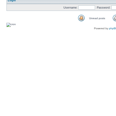
Login
Username:
Password:
Unread posts
Unread
posts
Powered by
phpB