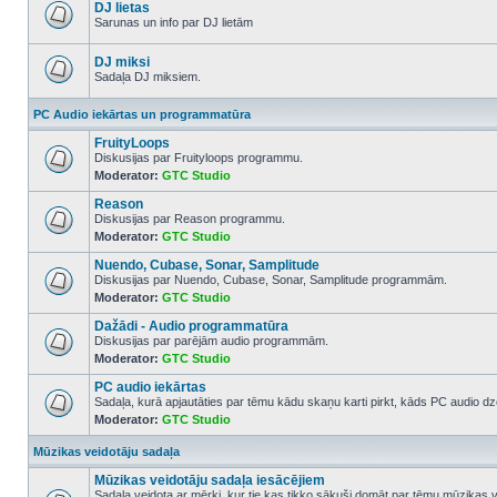
posts
DJ lietas
Sarunas un info par DJ lietām
No
unread
posts
DJ miksi
Sadaļa DJ miksiem.
No
unread
PC Audio iekārtas un programmatūra
posts
FruityLoops
Diskusijas par Fruityloops programmu.
Moderator:
GTC Studio
No
unread
Reason
posts
Diskusijas par Reason programmu.
Moderator:
GTC Studio
No
unread
Nuendo, Cubase, Sonar, Samplitude
posts
Diskusijas par Nuendo, Cubase, Sonar, Samplitude programmām.
Moderator:
GTC Studio
No
unread
Dažādi - Audio programmatūra
posts
Diskusijas par parējām audio programmām.
Moderator:
GTC Studio
No
unread
PC audio iekārtas
posts
Sadaļa, kurā apjautāties par tēmu kādu skaņu karti pirkt, kāds PC audio dze
Moderator:
GTC Studio
No
unread
posts
Mūzikas veidotāju sadaļa
Mūzikas veidotāju sadaļa iesācējiem
Sadaļa veidota ar mērķi, kur tie kas tikko sākuši domāt par tēmu mūzikas 