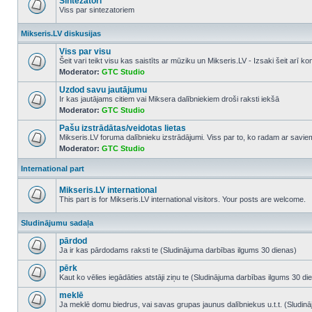
Sintezatori
Viss par sintezatoriem
No
unread
Mikseris.LV diskusijas
posts
Viss par visu
Šeit vari teikt visu kas saistīts ar mūziku un Mikseris.LV - Izsaki šeit arī 
Moderator:
GTC Studio
No
unread
Uzdod savu jautājumu
posts
Ir kas jautājams citiem vai Miksera dalībniekiem droši raksti iekšā
Moderator:
GTC Studio
No
unread
Pašu izstrādātas/veidotas lietas
posts
Mikseris.LV foruma dalībnieku izstrādājumi. Viss par to, ko radam ar savi
Moderator:
GTC Studio
No
unread
posts
International part
Mikseris.LV international
This part is for Mikseris.LV international visitors. Your posts are welcome.
No
unread
Sludinājumu sadaļa
posts
pārdod
Ja ir kas pārdodams raksti te (Sludinājuma darbības ilgums 30 dienas)
No
unread
pērk
posts
Kaut ko vēlies iegādāties atstāji ziņu te (Sludinājuma darbības ilgums 30 di
No
unread
meklē
posts
Ja meklē domu biedrus, vai savas grupas jaunus dalībniekus u.t.t. (Sludin