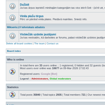
No
unread
Dažādi
posts
Ja kas ārpus iepriekš minētajām kategorijām tas viss iekrīt šeit - (izīrē ut
No
unread
posts
Vinila plašu tirgus
Pērc un pārdod vinila plates. Piedāvā mainīties. Sniedz info.
No
unread
Mikseris.LV tehniskais atbalsts
posts
Visbiežāk uzdotie jautājumi
Ja kas neskaidrs, kā darboties ar forumu, palasi visbiežāk uzdotos jautāj
No
unread
Delete all board cookies
|
The team
|
Contact us
posts
Board index
Who is online
In total there are
33
users online :: 1 registered, 0 hidden and 32 guests (b
Most users ever online was
10677
on 09-Mar-2026 17:02:43
Registered users:
Google [Bot]
Legend ::
Administrators
,
Global moderators
Statistics
Total posts
35840
| Total topics
2935
| Total members
721
| Our newest m