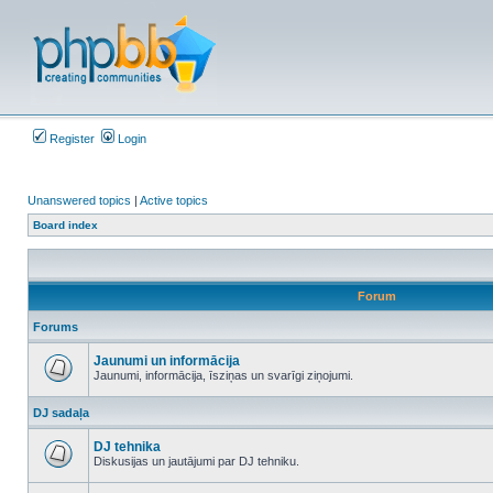
Register
Login
Unanswered topics
|
Active topics
Board index
Forum
Forums
Jaunumi un informācija
Jaunumi, informācija, īsziņas un svarīgi ziņojumi.
No
unread
DJ sadaļa
posts
DJ tehnika
Diskusijas un jautājumi par DJ tehniku.
No
unread