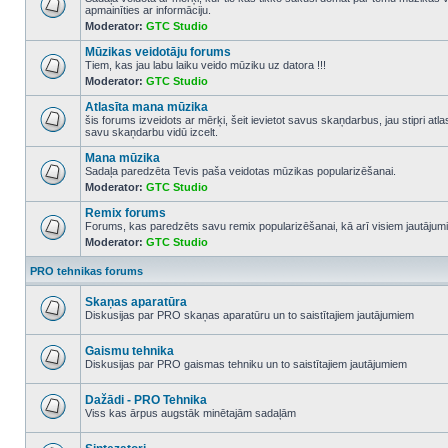
apmainīties ar informāciju.
No
Moderator:
GTC Studio
unread
posts
Mūzikas veidotāju forums
Tiem, kas jau labu laiku veido mūziku uz datora !!!
Moderator:
GTC Studio
No
unread
Atlasīta mana mūzika
posts
šis forums izveidots ar mērķi, šeit ievietot savus skaņdarbus, jau stipri atl
savu skaņdarbu vidū izcelt.
No
unread
Mana mūzika
posts
Sadaļa paredzēta Tevis paša veidotas mūzikas popularizēšanai.
Moderator:
GTC Studio
No
unread
Remix forums
posts
Forums, kas paredzēts savu remix popularizēšanai, kā arī visiem jautājumi
Moderator:
GTC Studio
No
unread
posts
PRO tehnikas forums
Skaņas aparatūra
Diskusijas par PRO skaņas aparatūru un to saistītajiem jautājumiem
No
unread
posts
Gaismu tehnika
Diskusijas par PRO gaismas tehniku un to saistītajiem jautājumiem
No
unread
posts
Dažādi - PRO Tehnika
Viss kas ārpus augstāk minētajām sadaļām
No
unread
posts