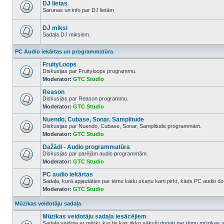
posts
DJ lietas
Sarunas un info par DJ lietām
No
unread
posts
DJ miksi
Sadaļa DJ miksiem.
No
unread
PC Audio iekārtas un programmatūra
posts
FruityLoops
Diskusijas par Fruityloops programmu.
Moderator:
GTC Studio
No
unread
Reason
posts
Diskusijas par Reason programmu.
Moderator:
GTC Studio
No
unread
Nuendo, Cubase, Sonar, Samplitude
posts
Diskusijas par Nuendo, Cubase, Sonar, Samplitude programmām.
Moderator:
GTC Studio
No
unread
Dažādi - Audio programmatūra
posts
Diskusijas par parējām audio programmām.
Moderator:
GTC Studio
No
unread
PC audio iekārtas
posts
Sadaļa, kurā apjautāties par tēmu kādu skaņu karti pirkt, kāds PC audio dze
Moderator:
GTC Studio
No
unread
posts
Mūzikas veidotāju sadaļa
Mūzikas veidotāju sadaļa iesācējiem
Sadaļa veidota ar mērķi, kur tie kas tikko sākuši domāt par tēmu mūzikas 