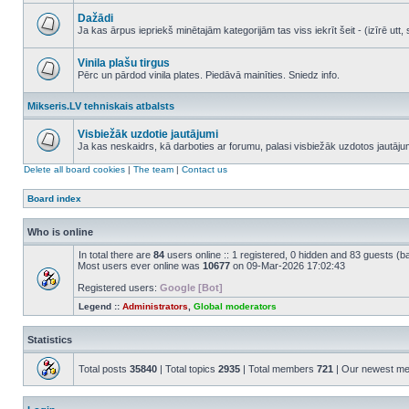
No
unread
Dažādi
posts
Ja kas ārpus iepriekš minētajām kategorijām tas viss iekrīt šeit - (izīrē ut
No
unread
posts
Vinila plašu tirgus
Pērc un pārdod vinila plates. Piedāvā mainīties. Sniedz info.
No
unread
Mikseris.LV tehniskais atbalsts
posts
Visbiežāk uzdotie jautājumi
Ja kas neskaidrs, kā darboties ar forumu, palasi visbiežāk uzdotos jautāj
No
unread
Delete all board cookies
|
The team
|
Contact us
posts
Board index
Who is online
In total there are
84
users online :: 1 registered, 0 hidden and 83 guests (b
Most users ever online was
10677
on 09-Mar-2026 17:02:43
Registered users:
Google [Bot]
Legend ::
Administrators
,
Global moderators
Statistics
Total posts
35840
| Total topics
2935
| Total members
721
| Our newest m