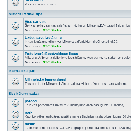
Sintezatori
Viss par sintezatoriem
No
unread
Mikseris.LV diskusijas
posts
Viss par visu
Šeit vari teikt visu kas saistīts ar mūziku un Mikseris.LV - Izsaki šeit arī 
Moderator:
GTC Studio
No
unread
Uzdod savu jautājumu
posts
Ir kas jautājams citiem vai Miksera dalībniekiem droši raksti iekšā
Moderator:
GTC Studio
No
unread
Pašu izstrādātas/veidotas lietas
posts
Mikseris.LV foruma dalībnieku izstrādājumi. Viss par to, ko radam ar savi
Moderator:
GTC Studio
No
unread
posts
International part
Mikseris.LV international
This part is for Mikseris.LV international visitors. Your posts are welcome.
No
unread
Sludinājumu sadaļa
posts
pārdod
Ja ir kas pārdodams raksti te (Sludinājuma darbības ilgums 30 dienas)
No
unread
pērk
posts
Kaut ko vēlies iegādāties atstāji ziņu te (Sludinājuma darbības ilgums 30 di
No
unread
meklē
posts
Ja meklē domu biedrus, vai savas grupas jaunus dalībniekus u.t.t. (Sludin