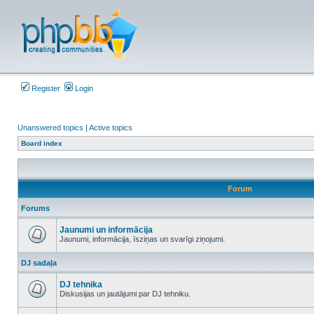
Register
Login
Unanswered topics
|
Active topics
Board index
Forum
Forums
Jaunumi un informācija
Jaunumi, informācija, īsziņas un svarīgi ziņojumi.
No
unread
DJ sadaļa
posts
DJ tehnika
Diskusijas un jautājumi par DJ tehniku.
No
unread