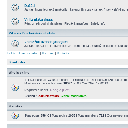
No
unread
Dažādi
posts
Ja kas ārpus iepriekš minētajām kategorijām tas viss iekrīt šeit - (izīrē ut
No
unread
posts
Vinila plašu tirgus
Pērc un pārdod vinila plates. Piedāvā mainīties. Sniedz info.
No
unread
Mikseris.LV tehniskais atbalsts
posts
Visbiežāk uzdotie jautājumi
Ja kas neskaidrs, kā darboties ar forumu, palasi visbiežāk uzdotos jautāj
No
unread
Delete all board cookies
|
The team
|
Contact us
posts
Board index
Who is online
In total there are
37
users online :: 1 registered, 0 hidden and 36 guests (b
Most users ever online was
10677
on 09-Mar-2026 17:02:43
Registered users:
Google [Bot]
Legend ::
Administrators
,
Global moderators
Statistics
Total posts
35840
| Total topics
2935
| Total members
721
| Our newest m