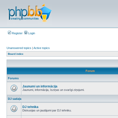
Register
Login
Unanswered topics
|
Active topics
Board index
Forum
Forums
Jaunumi un informācija
Jaunumi, informācija, īsziņas un svarīgi ziņojumi.
No
unread
DJ sadaļa
posts
DJ tehnika
Diskusijas un jautājumi par DJ tehniku.
No
unread