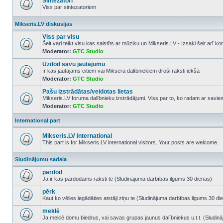
Sintezatori
Viss par sintezatoriem
No
unread
Mikseris.LV diskusijas
posts
Viss par visu
Šeit vari teikt visu kas saistīts ar mūziku un Mikseris.LV - Izsaki šeit arī 
Moderator:
GTC Studio
No
unread
Uzdod savu jautājumu
posts
Ir kas jautājams citiem vai Miksera dalībniekiem droši raksti iekšā
Moderator:
GTC Studio
No
unread
Pašu izstrādātas/veidotas lietas
posts
Mikseris.LV foruma dalībnieku izstrādājumi. Viss par to, ko radam ar savi
Moderator:
GTC Studio
No
unread
posts
International part
Mikseris.LV international
This part is for Mikseris.LV international visitors. Your posts are welcome.
No
unread
Sludinājumu sadaļa
posts
pārdod
Ja ir kas pārdodams raksti te (Sludinājuma darbības ilgums 30 dienas)
No
unread
pērk
posts
Kaut ko vēlies iegādāties atstāji ziņu te (Sludinājuma darbības ilgums 30 di
No
unread
meklē
posts
Ja meklē domu biedrus, vai savas grupas jaunus dalībniekus u.t.t. (Sludin