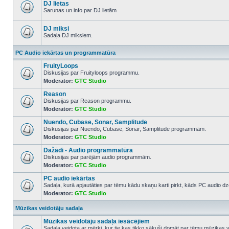
posts
DJ lietas
Sarunas un info par DJ lietām
No
unread
posts
DJ miksi
Sadaļa DJ miksiem.
No
unread
PC Audio iekārtas un programmatūra
posts
FruityLoops
Diskusijas par Fruityloops programmu.
Moderator:
GTC Studio
No
unread
Reason
posts
Diskusijas par Reason programmu.
Moderator:
GTC Studio
No
unread
Nuendo, Cubase, Sonar, Samplitude
posts
Diskusijas par Nuendo, Cubase, Sonar, Samplitude programmām.
Moderator:
GTC Studio
No
unread
Dažādi - Audio programmatūra
posts
Diskusijas par parējām audio programmām.
Moderator:
GTC Studio
No
unread
PC audio iekārtas
posts
Sadaļa, kurā apjautāties par tēmu kādu skaņu karti pirkt, kāds PC audio dze
Moderator:
GTC Studio
No
unread
posts
Mūzikas veidotāju sadaļa
Mūzikas veidotāju sadaļa iesācējiem
Sadaļa veidota ar mērķi, kur tie kas tikko sākuši domāt par tēmu mūzikas 