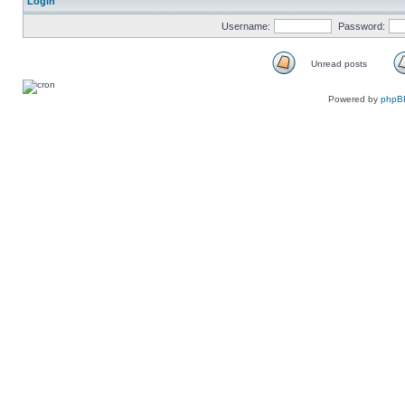
Login
Username:
Password:
Unread posts
Unread
posts
Powered by
phpB