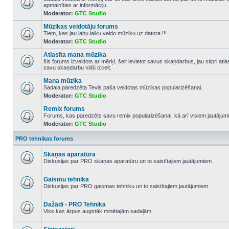
apmainīties ar informāciju.
No
Moderator:
GTC Studio
unread
posts
Mūzikas veidotāju forums
Tiem, kas jau labu laiku veido mūziku uz datora !!!
Moderator:
GTC Studio
No
unread
Atlasīta mana mūzika
posts
šis forums izveidots ar mērķi, šeit ievietot savus skaņdarbus, jau stipri atl
savu skaņdarbu vidū izcelt.
No
unread
Mana mūzika
posts
Sadaļa paredzēta Tevis paša veidotas mūzikas popularizēšanai.
Moderator:
GTC Studio
No
unread
Remix forums
posts
Forums, kas paredzēts savu remix popularizēšanai, kā arī visiem jautājumi
Moderator:
GTC Studio
No
unread
posts
PRO tehnikas forums
Skaņas aparatūra
Diskusijas par PRO skaņas aparatūru un to saistītajiem jautājumiem
No
unread
posts
Gaismu tehnika
Diskusijas par PRO gaismas tehniku un to saistītajiem jautājumiem
No
unread
posts
Dažādi - PRO Tehnika
Viss kas ārpus augstāk minētajām sadaļām
No
unread
posts