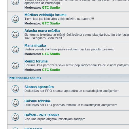
apmainīties ar informāciju.
No
Moderator:
GTC Studio
unread
posts
Mūzikas veidotāju forums
Tiem, kas jau labu laiku veido mūziku uz datora !!!
Moderator:
GTC Studio
No
unread
Atlasīta mana mūzika
posts
šis forums izveidots ar mērķi, šeit ievietot savus skaņdarbus, jau stipri atl
savu skaņdarbu vidū izcelt.
No
unread
Mana mūzika
posts
Sadaļa paredzēta Tevis paša veidotas mūzikas popularizēšanai.
Moderator:
GTC Studio
No
unread
Remix forums
posts
Forums, kas paredzēts savu remix popularizēšanai, kā arī visiem jautājumi
Moderator:
GTC Studio
No
unread
posts
PRO tehnikas forums
Skaņas aparatūra
Diskusijas par PRO skaņas aparatūru un to saistītajiem jautājumiem
No
unread
posts
Gaismu tehnika
Diskusijas par PRO gaismas tehniku un to saistītajiem jautājumiem
No
unread
posts
Dažādi - PRO Tehnika
Viss kas ārpus augstāk minētajām sadaļām
No
unread
posts