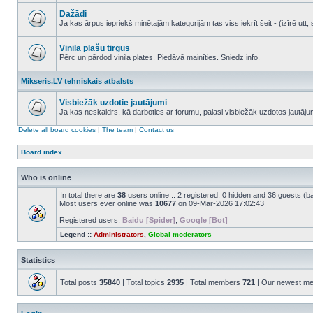
No
unread
Dažādi
posts
Ja kas ārpus iepriekš minētajām kategorijām tas viss iekrīt šeit - (izīrē ut
No
unread
posts
Vinila plašu tirgus
Pērc un pārdod vinila plates. Piedāvā mainīties. Sniedz info.
No
unread
Mikseris.LV tehniskais atbalsts
posts
Visbiežāk uzdotie jautājumi
Ja kas neskaidrs, kā darboties ar forumu, palasi visbiežāk uzdotos jautāj
No
unread
Delete all board cookies
|
The team
|
Contact us
posts
Board index
Who is online
In total there are
38
users online :: 2 registered, 0 hidden and 36 guests (b
Most users ever online was
10677
on 09-Mar-2026 17:02:43
Registered users:
Baidu [Spider]
,
Google [Bot]
Legend ::
Administrators
,
Global moderators
Statistics
Total posts
35840
| Total topics
2935
| Total members
721
| Our newest m