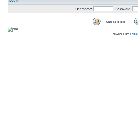
Login
Username:
Password:
Unread posts
Unread
posts
Powered by
phpB