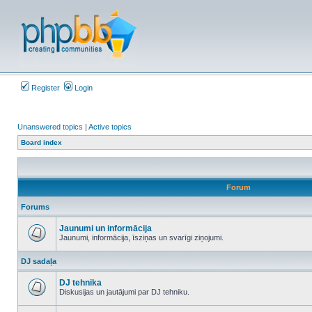
Register
Login
Unanswered topics
|
Active topics
Board index
Forum
Forums
Jaunumi un informācija
Jaunumi, informācija, īsziņas un svarīgi ziņojumi.
No
unread
DJ sadaļa
posts
DJ tehnika
Diskusijas un jautājumi par DJ tehniku.
No
unread