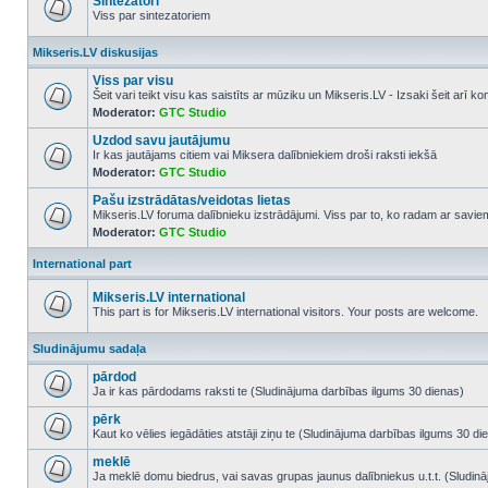
Sintezatori
Viss par sintezatoriem
No
unread
Mikseris.LV diskusijas
posts
Viss par visu
Šeit vari teikt visu kas saistīts ar mūziku un Mikseris.LV - Izsaki šeit arī 
Moderator:
GTC Studio
No
unread
Uzdod savu jautājumu
posts
Ir kas jautājams citiem vai Miksera dalībniekiem droši raksti iekšā
Moderator:
GTC Studio
No
unread
Pašu izstrādātas/veidotas lietas
posts
Mikseris.LV foruma dalībnieku izstrādājumi. Viss par to, ko radam ar savi
Moderator:
GTC Studio
No
unread
posts
International part
Mikseris.LV international
This part is for Mikseris.LV international visitors. Your posts are welcome.
No
unread
Sludinājumu sadaļa
posts
pārdod
Ja ir kas pārdodams raksti te (Sludinājuma darbības ilgums 30 dienas)
No
unread
pērk
posts
Kaut ko vēlies iegādāties atstāji ziņu te (Sludinājuma darbības ilgums 30 di
No
unread
meklē
posts
Ja meklē domu biedrus, vai savas grupas jaunus dalībniekus u.t.t. (Sludin