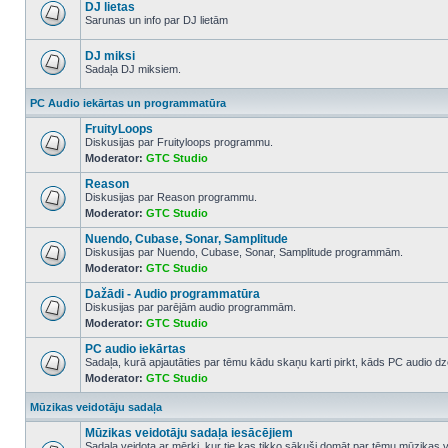
posts
DJ lietas
Sarunas un info par DJ lietām
No
unread
posts
DJ miksi
Sadaļa DJ miksiem.
No
unread
PC Audio iekārtas un programmatūra
posts
FruityLoops
Diskusijas par Fruityloops programmu.
Moderator:
GTC Studio
No
unread
Reason
posts
Diskusijas par Reason programmu.
Moderator:
GTC Studio
No
unread
Nuendo, Cubase, Sonar, Samplitude
posts
Diskusijas par Nuendo, Cubase, Sonar, Samplitude programmām.
Moderator:
GTC Studio
No
unread
Dažādi - Audio programmatūra
posts
Diskusijas par parējām audio programmām.
Moderator:
GTC Studio
No
unread
PC audio iekārtas
posts
Sadaļa, kurā apjautāties par tēmu kādu skaņu karti pirkt, kāds PC audio dze
Moderator:
GTC Studio
No
unread
posts
Mūzikas veidotāju sadaļa
Mūzikas veidotāju sadaļa iesācējiem
Sadaļa veidota ar mērķi, kur tie kas tikko sākuši domāt par tēmu mūzikas 