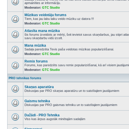
apmainīties ar informāciju.
No
Moderator:
GTC Studio
unread
posts
Mūzikas veidotāju forums
Tiem, kas jau labu laiku veido mūziku uz datora !!!
Moderator:
GTC Studio
No
unread
Atlasīta mana mūzika
posts
šis forums izveidots ar mērķi, šeit ievietot savus skaņdarbus, jau stipri atl
savu skaņdarbu vidū izcelt.
No
unread
Mana mūzika
posts
Sadaļa paredzēta Tevis paša veidotas mūzikas popularizēšanai.
Moderator:
GTC Studio
No
unread
Remix forums
posts
Forums, kas paredzēts savu remix popularizēšanai, kā arī visiem jautājumi
Moderator:
GTC Studio
No
unread
posts
PRO tehnikas forums
Skaņas aparatūra
Diskusijas par PRO skaņas aparatūru un to saistītajiem jautājumiem
No
unread
posts
Gaismu tehnika
Diskusijas par PRO gaismas tehniku un to saistītajiem jautājumiem
No
unread
posts
Dažādi - PRO Tehnika
Viss kas ārpus augstāk minētajām sadaļām
No
unread
posts