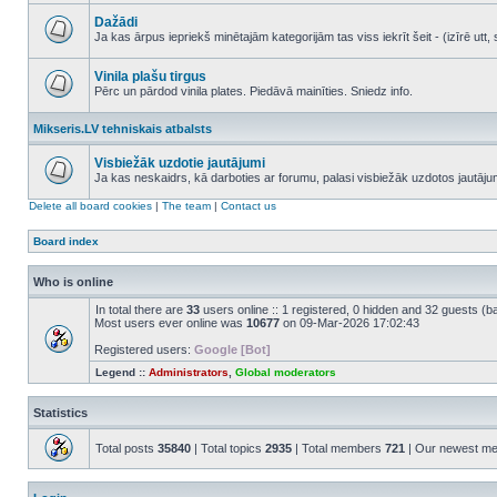
No
unread
Dažādi
posts
Ja kas ārpus iepriekš minētajām kategorijām tas viss iekrīt šeit - (izīrē ut
No
unread
posts
Vinila plašu tirgus
Pērc un pārdod vinila plates. Piedāvā mainīties. Sniedz info.
No
unread
Mikseris.LV tehniskais atbalsts
posts
Visbiežāk uzdotie jautājumi
Ja kas neskaidrs, kā darboties ar forumu, palasi visbiežāk uzdotos jautāj
No
unread
Delete all board cookies
|
The team
|
Contact us
posts
Board index
Who is online
In total there are
33
users online :: 1 registered, 0 hidden and 32 guests (b
Most users ever online was
10677
on 09-Mar-2026 17:02:43
Registered users:
Google [Bot]
Legend ::
Administrators
,
Global moderators
Statistics
Total posts
35840
| Total topics
2935
| Total members
721
| Our newest m