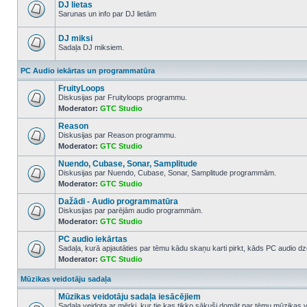
posts
DJ lietas
Sarunas un info par DJ lietām
No
unread
posts
DJ miksi
Sadaļa DJ miksiem.
No
unread
PC Audio iekārtas un programmatūra
posts
FruityLoops
Diskusijas par Fruityloops programmu.
Moderator:
GTC Studio
No
unread
Reason
posts
Diskusijas par Reason programmu.
Moderator:
GTC Studio
No
unread
Nuendo, Cubase, Sonar, Samplitude
posts
Diskusijas par Nuendo, Cubase, Sonar, Samplitude programmām.
Moderator:
GTC Studio
No
unread
Dažādi - Audio programmatūra
posts
Diskusijas par parējām audio programmām.
Moderator:
GTC Studio
No
unread
PC audio iekārtas
posts
Sadaļa, kurā apjautāties par tēmu kādu skaņu karti pirkt, kāds PC audio dze
Moderator:
GTC Studio
No
unread
posts
Mūzikas veidotāju sadaļa
Mūzikas veidotāju sadaļa iesācējiem
Sadaļa veidota ar mērķi, kur tie kas tikko sākuši domāt par tēmu mūzikas 