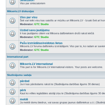
Sintezatori
Viss par sintezatoriem
No
unread
Mikseris.LV diskusijas
posts
Viss par visu
Šeit vari teikt visu kas saistīts ar mūziku un Mikseris.LV - Izsaki šeit arī 
Moderator:
GTC Studio
No
unread
Uzdod savu jautājumu
posts
Ir kas jautājams citiem vai Miksera dalībniekiem droši raksti iekšā
Moderator:
GTC Studio
No
unread
Pašu izstrādātas/veidotas lietas
posts
Mikseris.LV foruma dalībnieku izstrādājumi. Viss par to, ko radam ar savi
Moderator:
GTC Studio
No
unread
posts
International part
Mikseris.LV international
This part is for Mikseris.LV international visitors. Your posts are welcome.
No
unread
Sludinājumu sadaļa
posts
pārdod
Ja ir kas pārdodams raksti te (Sludinājuma darbības ilgums 30 dienas)
No
unread
pērk
posts
Kaut ko vēlies iegādāties atstāji ziņu te (Sludinājuma darbības ilgums 30 di
No
unread
meklē
posts
Ja meklē domu biedrus, vai savas grupas jaunus dalībniekus u.t.t. (Sludin