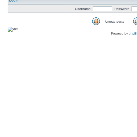
Login
Username:
Password:
Unread posts
Unread
posts
Powered by
phpB