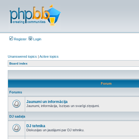
Register
Login
Unanswered topics
|
Active topics
Board index
Forum
Forums
Jaunumi un informācija
Jaunumi, informācija, īsziņas un svarīgi ziņojumi.
No
unread
DJ sadaļa
posts
DJ tehnika
Diskusijas un jautājumi par DJ tehniku.
No
unread