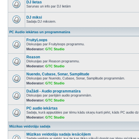
posts
DJ lietas
Sarunas un info par DJ lietām
No
unread
posts
DJ miksi
Sadaļa DJ miksiem.
No
unread
PC Audio iekārtas un programmatūra
posts
FruityLoops
Diskusijas par Fruityloops programmu.
Moderator:
GTC Studio
No
unread
Reason
posts
Diskusijas par Reason programmu.
Moderator:
GTC Studio
No
unread
Nuendo, Cubase, Sonar, Samplitude
posts
Diskusijas par Nuendo, Cubase, Sonar, Samplitude programmām.
Moderator:
GTC Studio
No
unread
Dažādi - Audio programmatūra
posts
Diskusijas par parējām audio programmām.
Moderator:
GTC Studio
No
unread
PC audio iekārtas
posts
Sadaļa, kurā apjautāties par tēmu kādu skaņu karti pirkt, kāds PC audio dze
Moderator:
GTC Studio
No
unread
posts
Mūzikas veidotāju sadaļa
Mūzikas veidotāju sadaļa iesācējiem
Sadaļa veidota ar mērķi, kur tie kas tikko sākuši domāt par tēmu mūzikas v