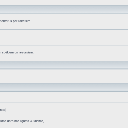
komentārus par rakstiem.
em spēkiem un resursiem.
enas)
ājuma darbības ilgums 30 dienas)