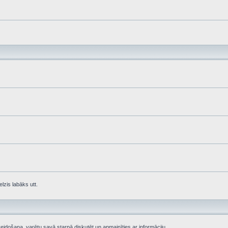
lzis labāks utt.
eidošana, varētu savā starpā diskutēt un apmainīties ar informāciju.