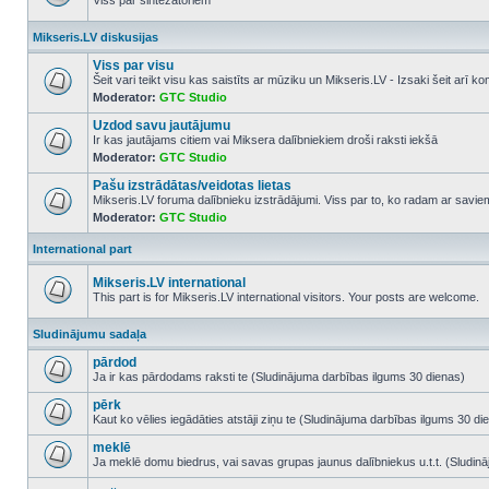
Viss par sintezatoriem
No
unread
Mikseris.LV diskusijas
posts
Viss par visu
Šeit vari teikt visu kas saistīts ar mūziku un Mikseris.LV - Izsaki šeit arī 
Moderator:
GTC Studio
No
unread
Uzdod savu jautājumu
posts
Ir kas jautājams citiem vai Miksera dalībniekiem droši raksti iekšā
Moderator:
GTC Studio
No
unread
Pašu izstrādātas/veidotas lietas
posts
Mikseris.LV foruma dalībnieku izstrādājumi. Viss par to, ko radam ar savi
Moderator:
GTC Studio
No
unread
posts
International part
Mikseris.LV international
This part is for Mikseris.LV international visitors. Your posts are welcome.
No
unread
Sludinājumu sadaļa
posts
pārdod
Ja ir kas pārdodams raksti te (Sludinājuma darbības ilgums 30 dienas)
No
unread
pērk
posts
Kaut ko vēlies iegādāties atstāji ziņu te (Sludinājuma darbības ilgums 30 di
No
unread
meklē
posts
Ja meklē domu biedrus, vai savas grupas jaunus dalībniekus u.t.t. (Sludin
No
unread