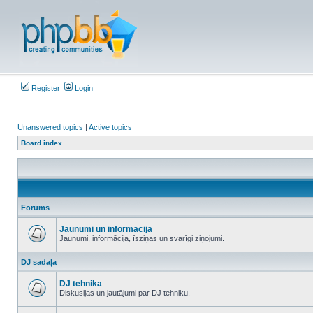
Register
Login
Unanswered topics
|
Active topics
Board index
Forums
Jaunumi un informācija
Jaunumi, informācija, īsziņas un svarīgi ziņojumi.
No
unread
DJ sadaļa
posts
DJ tehnika
Diskusijas un jautājumi par DJ tehniku.
No
unread