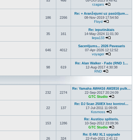
53
466
05-Oct-2023 9:49:42
rzagars
View the latest post
Re: + Aranžejumi uz pasūtījum…
186
2266
08-Nov-2019 17:54:50
Floyd
View the latest post
Re: ieputinātais
35
161
14-May-2024 11:01:30
liepa133
View the latest pos
Sacerējums... 2026 Pavasaris
646
4012
07-Apr-2026 12:12:52
voyager
View the latest pos
Re: Alan Walker - Fade (RND 1…
98
619
12-Aug-2017 4:30:38
RND
View the latest post
Re: Yamaha AW4416 AW2816 pulk…
232
2274
22-Sep-2017 20:24:09
GTC Studio
View the latest p
Re: DJ Scan 250EX bez kontrol…
22
137
17-Jul-2011 11:09:05
Kosmoss
View the latest pos
Re: Austiņu spliteris.
153
1286
10-Sep-2012 23:09:36
GTC Studio
View the latest p
Re: E-MU XL1 upgrade
26
324
22-Feb-2021 2:41:12