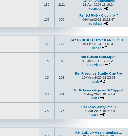
twitch.tv/vjkosmoss
189
2111
11-Apr-2026 11:19:24
Kosmoss
View the latest pos
Re: DJ RND - Club mix 7
162
665
04-Aug-2021 10:11:47
advokats
View the latest pos
Re: FRUITII LUUPS SKAN SLIKTI…
27
177
30-Oct-2024 10:18:41
Eozo12
View the latest post
Re: reason letotaajiem
15
97
01-Jun-2017 17:44:27
freddybenet
View the latest p
Re: Presonus Studio One Pro
25
262
26-May-2023 22:23:32
push
View the latest post
Re: Rekomendējams DeClipper?
50
361
15-Aug-2022 10:57:04
donis
View the latest post
Re: Labs jautājums!!!
26
273
19-Dec-2023 15:04:05
valks
View the latest post
Re: Lūk, cik viss ir vienkārš…