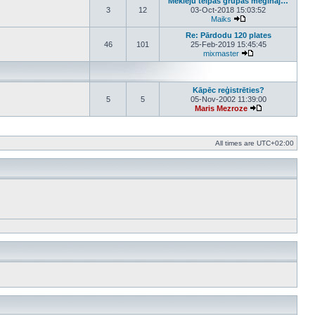
Meklēju telpas grupas mēģināj…
3
12
03-Oct-2018 15:03:52
Maiks
View the latest post
Re: Pārdodu 120 plates
46
101
25-Feb-2019 15:45:45
mixmaster
View the latest po
Kāpēc reģistrēties?
5
5
05-Nov-2002 11:39:00
Maris Mezroze
View the latest 
All times are
UTC+02:00