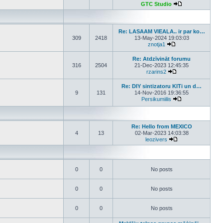
GTC Studio
View the latest p
Re: LASAAM VIEALA.. ir par ko…
309
2418
13-May-2024 19:03:03
znotja1
View the latest post
Re: Atdzīvināt forumu
316
2504
21-Dec-2023 12:45:35
rzarins2
View the latest pos
Re: DIY sintizatoru KITi un d…
9
131
14-Nov-2016 19:36:55
Persikumiilis
View the latest p
Re: Hello from MEXICO
4
13
02-Mar-2023 14:03:38
leozivers
View the latest pos
0
0
No posts
0
0
No posts
0
0
No posts