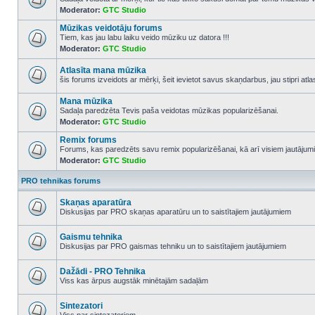
Moderator:
GTC Studio
No
unread
Mūzikas veidotāju forums
posts
Tiem, kas jau labu laiku veido mūziku uz datora !!!
Moderator:
GTC Studio
No
unread
posts
Atlasīta mana mūzika
šis forums izveidots ar mērķi, šeit ievietot savus skaņdarbus, jau stipri atl
No
unread
Mana mūzika
posts
Sadaļa paredzēta Tevis paša veidotas mūzikas popularizēšanai.
Moderator:
GTC Studio
No
unread
Remix forums
posts
Forums, kas paredzēts savu remix popularizēšanai, kā arī visiem jautājumi
Moderator:
GTC Studio
No
unread
posts
PRO tehnikas forums
Skaņas aparatūra
Diskusijas par PRO skaņas aparatūru un to saistītajiem jautājumiem
No
unread
posts
Gaismu tehnika
Diskusijas par PRO gaismas tehniku un to saistītajiem jautājumiem
No
unread
posts
Dažādi - PRO Tehnika
Viss kas ārpus augstāk minētajām sadaļām
No
unread
posts
Sintezatori