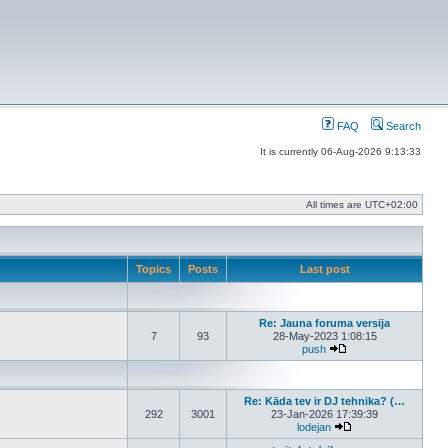
FAQ
Search
It is currently 06-Aug-2026 9:13:33
All times are
UTC+02:00
Topics
Posts
Last post
Re: Jauna foruma versija
7
93
28-May-2023 1:08:15
push
View the latest post
Re: Kāda tev ir DJ tehnika? (…
292
3001
23-Jan-2026 17:39:39
lodejan
View the latest post