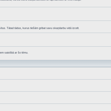
asītus. Tātad tādus, kurus tiešām gribat savu skaņdarbu vidū izcelt.
em saistībā ar šo tēmu.