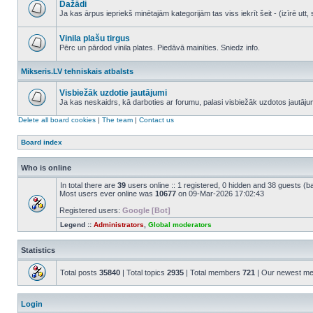
Dažādi
posts
Ja kas ārpus iepriekš minētajām kategorijām tas viss iekrīt šeit - (izīrē ut
No
unread
posts
Vinila plašu tirgus
Pērc un pārdod vinila plates. Piedāvā mainīties. Sniedz info.
No
unread
Mikseris.LV tehniskais atbalsts
posts
Visbiežāk uzdotie jautājumi
Ja kas neskaidrs, kā darboties ar forumu, palasi visbiežāk uzdotos jautāj
No
unread
Delete all board cookies
|
The team
|
Contact us
posts
Board index
Who is online
In total there are
39
users online :: 1 registered, 0 hidden and 38 guests (b
Most users ever online was
10677
on 09-Mar-2026 17:02:43
Registered users:
Google [Bot]
Legend ::
Administrators
,
Global moderators
Statistics
Total posts
35840
| Total topics
2935
| Total members
721
| Our newest m
Login