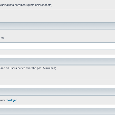
t, sludinājuma darbības ilgums neierobežots)
umus
ased on users active over the past 5 minutes)
ember
lodejan