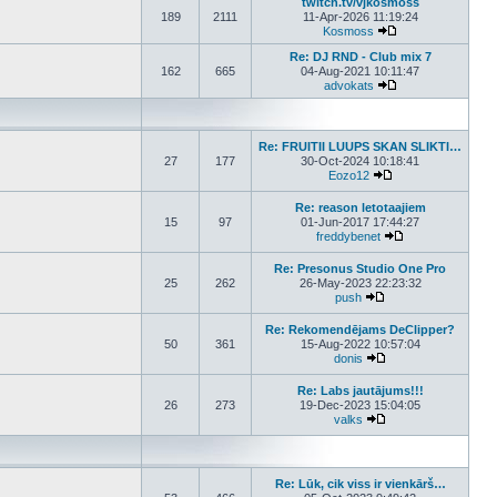
twitch.tv/vjkosmoss
189
2111
11-Apr-2026 11:19:24
Kosmoss
View the latest pos
Re: DJ RND - Club mix 7
162
665
04-Aug-2021 10:11:47
advokats
View the latest pos
Re: FRUITII LUUPS SKAN SLIKTI…
27
177
30-Oct-2024 10:18:41
Eozo12
View the latest post
Re: reason letotaajiem
15
97
01-Jun-2017 17:44:27
freddybenet
View the latest p
Re: Presonus Studio One Pro
25
262
26-May-2023 22:23:32
push
View the latest post
Re: Rekomendējams DeClipper?
50
361
15-Aug-2022 10:57:04
donis
View the latest post
Re: Labs jautājums!!!
26
273
19-Dec-2023 15:04:05
valks
View the latest post
Re: Lūk, cik viss ir vienkārš…