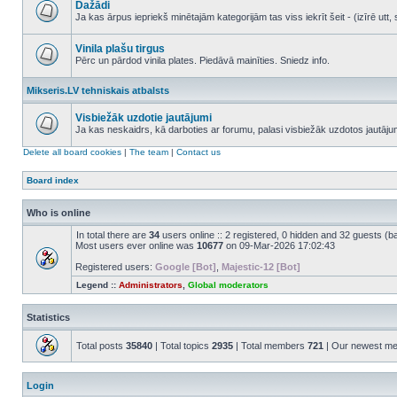
Dažādi
posts
Ja kas ārpus iepriekš minētajām kategorijām tas viss iekrīt šeit - (izīrē ut
No
unread
posts
Vinila plašu tirgus
Pērc un pārdod vinila plates. Piedāvā mainīties. Sniedz info.
No
unread
Mikseris.LV tehniskais atbalsts
posts
Visbiežāk uzdotie jautājumi
Ja kas neskaidrs, kā darboties ar forumu, palasi visbiežāk uzdotos jautāj
No
unread
Delete all board cookies
|
The team
|
Contact us
posts
Board index
Who is online
In total there are
34
users online :: 2 registered, 0 hidden and 32 guests (b
Most users ever online was
10677
on 09-Mar-2026 17:02:43
Registered users:
Google [Bot]
,
Majestic-12 [Bot]
Legend ::
Administrators
,
Global moderators
Statistics
Total posts
35840
| Total topics
2935
| Total members
721
| Our newest m
Login