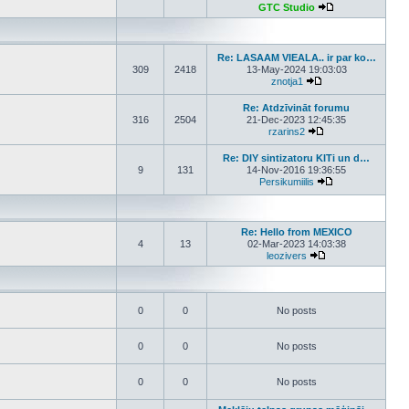
GTC Studio
View the latest p
Re: LASAAM VIEALA.. ir par ko…
309
2418
13-May-2024 19:03:03
znotja1
View the latest post
Re: Atdzīvināt forumu
316
2504
21-Dec-2023 12:45:35
rzarins2
View the latest pos
Re: DIY sintizatoru KITi un d…
9
131
14-Nov-2016 19:36:55
Persikumiilis
View the latest p
Re: Hello from MEXICO
4
13
02-Mar-2023 14:03:38
leozivers
View the latest pos
0
0
No posts
0
0
No posts
0
0
No posts