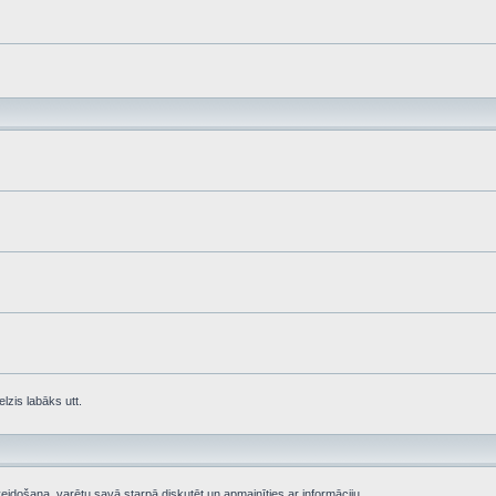
lzis labāks utt.
eidošana, varētu savā starpā diskutēt un apmainīties ar informāciju.