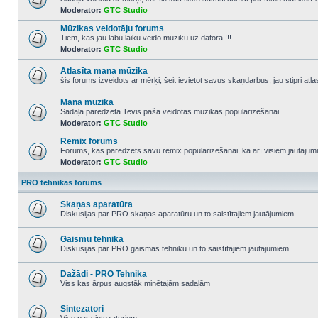
Moderator:
GTC Studio
No
unread
Mūzikas veidotāju forums
posts
Tiem, kas jau labu laiku veido mūziku uz datora !!!
Moderator:
GTC Studio
No
unread
posts
Atlasīta mana mūzika
šis forums izveidots ar mērķi, šeit ievietot savus skaņdarbus, jau stipri atl
No
unread
Mana mūzika
posts
Sadaļa paredzēta Tevis paša veidotas mūzikas popularizēšanai.
Moderator:
GTC Studio
No
unread
Remix forums
posts
Forums, kas paredzēts savu remix popularizēšanai, kā arī visiem jautājumi
Moderator:
GTC Studio
No
unread
posts
PRO tehnikas forums
Skaņas aparatūra
Diskusijas par PRO skaņas aparatūru un to saistītajiem jautājumiem
No
unread
posts
Gaismu tehnika
Diskusijas par PRO gaismas tehniku un to saistītajiem jautājumiem
No
unread
posts
Dažādi - PRO Tehnika
Viss kas ārpus augstāk minētajām sadaļām
No
unread
posts
Sintezatori