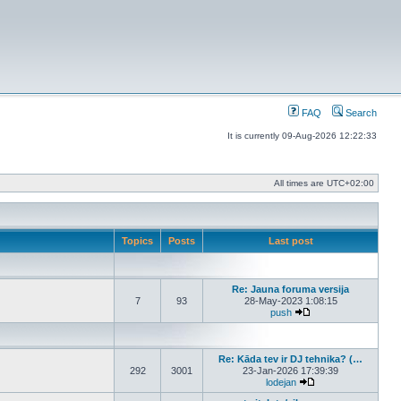
FAQ
Search
It is currently 09-Aug-2026 12:22:33
All times are
UTC+02:00
Topics
Posts
Last post
Re: Jauna foruma versija
7
93
28-May-2023 1:08:15
push
View the latest post
Re: Kāda tev ir DJ tehnika? (…
292
3001
23-Jan-2026 17:39:39
lodejan
View the latest post