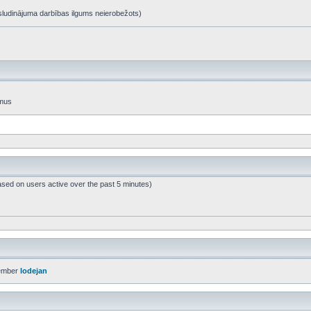
t, sludinājuma darbības ilgums neierobežots)
umus
ased on users active over the past 5 minutes)
ember
lodejan