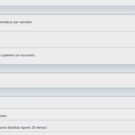
komentārus par rakstiem.
em spēkiem un resursiem.
enas)
ājuma darbības ilgums 30 dienas)