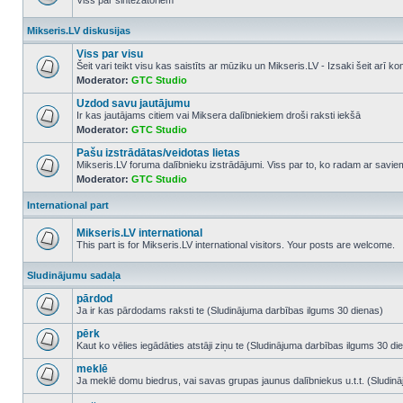
Viss par sintezatoriem
No
unread
Mikseris.LV diskusijas
posts
Viss par visu
Šeit vari teikt visu kas saistīts ar mūziku un Mikseris.LV - Izsaki šeit arī 
Moderator:
GTC Studio
No
unread
Uzdod savu jautājumu
posts
Ir kas jautājams citiem vai Miksera dalībniekiem droši raksti iekšā
Moderator:
GTC Studio
No
unread
Pašu izstrādātas/veidotas lietas
posts
Mikseris.LV foruma dalībnieku izstrādājumi. Viss par to, ko radam ar savi
Moderator:
GTC Studio
No
unread
posts
International part
Mikseris.LV international
This part is for Mikseris.LV international visitors. Your posts are welcome.
No
unread
Sludinājumu sadaļa
posts
pārdod
Ja ir kas pārdodams raksti te (Sludinājuma darbības ilgums 30 dienas)
No
unread
pērk
posts
Kaut ko vēlies iegādāties atstāji ziņu te (Sludinājuma darbības ilgums 30 di
No
unread
meklē
posts
Ja meklē domu biedrus, vai savas grupas jaunus dalībniekus u.t.t. (Sludin
No
unread