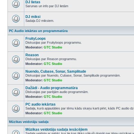
posts
DJ lietas
Sarunas un info par DJ lietām
No
unread
posts
DJ miksi
Sadaļa DJ miksiem.
No
unread
PC Audio iekārtas un programmatūra
posts
FruityLoops
Diskusijas par Fruityloops programmu.
Moderator:
GTC Studio
No
unread
Reason
posts
Diskusijas par Reason programmu.
Moderator:
GTC Studio
No
unread
Nuendo, Cubase, Sonar, Samplitude
posts
Diskusijas par Nuendo, Cubase, Sonar, Samplitude programmām.
Moderator:
GTC Studio
No
unread
Dažādi - Audio programmatūra
posts
Diskusijas par parējām audio programmām.
Moderator:
GTC Studio
No
unread
PC audio iekārtas
posts
Sadaļa, kurā apjautāties par tēmu kādu skaņu karti pirkt, kāds PC audio dze
Moderator:
GTC Studio
No
unread
posts
Mūzikas veidotāju sadaļa
Mūzikas veidotāju sadaļa iesācējiem
Sadaļa veidota ar mērķi, kur tie kas tikko sākuši domāt par tēmu mūzikas v