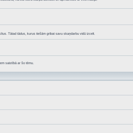
asītus. Tātad tādus, kurus tiešām gribat savu skaņdarbu vidū izcelt.
em saistībā ar šo tēmu.