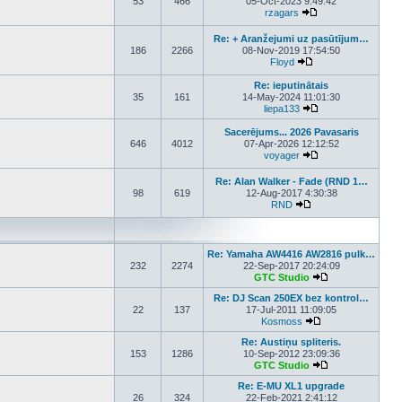
53
466
05-Oct-2023 9:49:42
rzagars
View the latest post
Re: + Aranžejumi uz pasūtījum…
186
2266
08-Nov-2019 17:54:50
Floyd
View the latest post
Re: ieputinātais
35
161
14-May-2024 11:01:30
liepa133
View the latest pos
Sacerējums... 2026 Pavasaris
646
4012
07-Apr-2026 12:12:52
voyager
View the latest pos
Re: Alan Walker - Fade (RND 1…
98
619
12-Aug-2017 4:30:38
RND
View the latest post
Re: Yamaha AW4416 AW2816 pulk…
232
2274
22-Sep-2017 20:24:09
GTC Studio
View the latest p
Re: DJ Scan 250EX bez kontrol…
22
137
17-Jul-2011 11:09:05
Kosmoss
View the latest pos
Re: Austiņu spliteris.
153
1286
10-Sep-2012 23:09:36
GTC Studio
View the latest p
Re: E-MU XL1 upgrade
26
324
22-Feb-2021 2:41:12