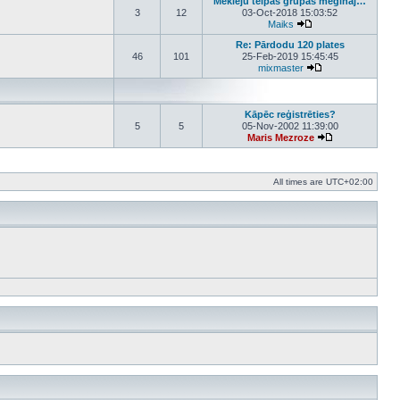
Meklēju telpas grupas mēģināj…
3
12
03-Oct-2018 15:03:52
Maiks
View the latest post
Re: Pārdodu 120 plates
46
101
25-Feb-2019 15:45:45
mixmaster
View the latest po
Kāpēc reģistrēties?
5
5
05-Nov-2002 11:39:00
Maris Mezroze
View the latest 
All times are
UTC+02:00