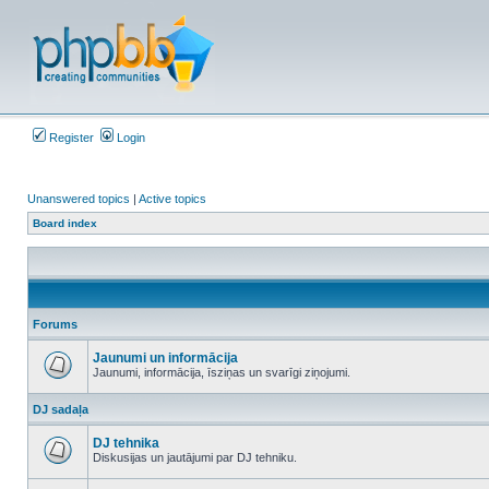
Register
Login
Unanswered topics
|
Active topics
Board index
Forums
Jaunumi un informācija
Jaunumi, informācija, īsziņas un svarīgi ziņojumi.
No
unread
DJ sadaļa
posts
DJ tehnika
Diskusijas un jautājumi par DJ tehniku.
No
unread