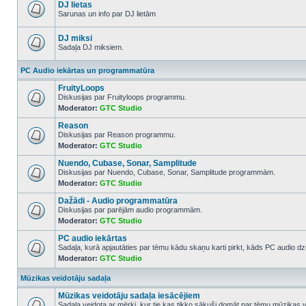
posts
DJ lietas
Sarunas un info par DJ lietām
No
unread
posts
DJ miksi
Sadaļa DJ miksiem.
No
unread
PC Audio iekārtas un programmatūra
posts
FruityLoops
Diskusijas par Fruityloops programmu.
Moderator:
GTC Studio
No
unread
Reason
posts
Diskusijas par Reason programmu.
Moderator:
GTC Studio
No
unread
Nuendo, Cubase, Sonar, Samplitude
posts
Diskusijas par Nuendo, Cubase, Sonar, Samplitude programmām.
Moderator:
GTC Studio
No
unread
Dažādi - Audio programmatūra
posts
Diskusijas par parējām audio programmām.
Moderator:
GTC Studio
No
unread
PC audio iekārtas
posts
Sadaļa, kurā apjautāties par tēmu kādu skaņu karti pirkt, kāds PC audio dze
Moderator:
GTC Studio
No
unread
posts
Mūzikas veidotāju sadaļa
Mūzikas veidotāju sadaļa iesācējiem
Sadaļa veidota ar mērķi, kur tie kas tikko sākuši domāt par tēmu mūzikas v