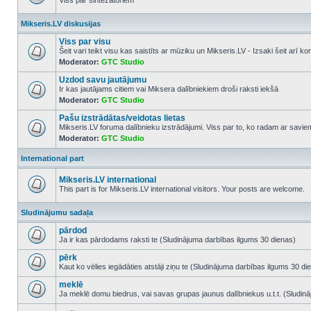
Viss par sintezatoriem
No
unread
Mikseris.LV diskusijas
posts
Viss par visu
Šeit vari teikt visu kas saistīts ar mūziku un Mikseris.LV - Izsaki šeit arī 
Moderator:
GTC Studio
No
unread
Uzdod savu jautājumu
posts
Ir kas jautājams citiem vai Miksera dalībniekiem droši raksti iekšā
Moderator:
GTC Studio
No
unread
Pašu izstrādātas/veidotas lietas
posts
Mikseris.LV foruma dalībnieku izstrādājumi. Viss par to, ko radam ar savi
Moderator:
GTC Studio
No
unread
posts
International part
Mikseris.LV international
This part is for Mikseris.LV international visitors. Your posts are welcome.
No
unread
Sludinājumu sadaļa
posts
pārdod
Ja ir kas pārdodams raksti te (Sludinājuma darbības ilgums 30 dienas)
No
unread
pērk
posts
Kaut ko vēlies iegādāties atstāji ziņu te (Sludinājuma darbības ilgums 30 di
No
unread
meklē
posts
Ja meklē domu biedrus, vai savas grupas jaunus dalībniekus u.t.t. (Sludin
No
unread