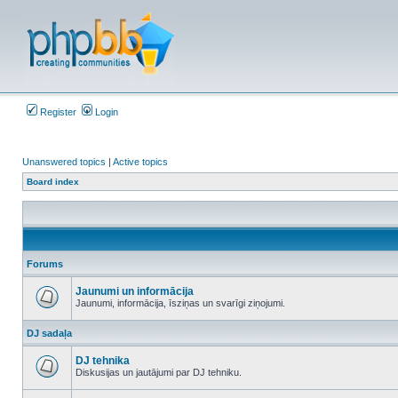
Register
Login
Unanswered topics
|
Active topics
Board index
Forums
Jaunumi un informācija
Jaunumi, informācija, īsziņas un svarīgi ziņojumi.
No
unread
DJ sadaļa
posts
DJ tehnika
Diskusijas un jautājumi par DJ tehniku.
No
unread