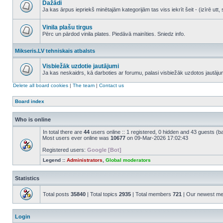
Dažādi
posts
Ja kas ārpus iepriekš minētajām kategorijām tas viss iekrīt šeit - (izīrē ut
No
unread
posts
Vinila plašu tirgus
Pērc un pārdod vinila plates. Piedāvā mainīties. Sniedz info.
No
unread
Mikseris.LV tehniskais atbalsts
posts
Visbiežāk uzdotie jautājumi
Ja kas neskaidrs, kā darboties ar forumu, palasi visbiežāk uzdotos jautāj
No
unread
Delete all board cookies
|
The team
|
Contact us
posts
Board index
Who is online
In total there are
44
users online :: 1 registered, 0 hidden and 43 guests (b
Most users ever online was
10677
on 09-Mar-2026 17:02:43
Registered users:
Google [Bot]
Legend ::
Administrators
,
Global moderators
Statistics
Total posts
35840
| Total topics
2935
| Total members
721
| Our newest m
Login