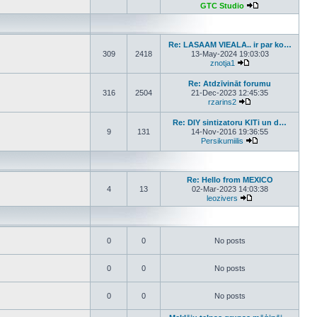
GTC Studio
View the latest p
Re: LASAAM VIEALA.. ir par ko…
309
2418
13-May-2024 19:03:03
znotja1
View the latest post
Re: Atdzīvināt forumu
316
2504
21-Dec-2023 12:45:35
rzarins2
View the latest pos
Re: DIY sintizatoru KITi un d…
9
131
14-Nov-2016 19:36:55
Persikumiilis
View the latest p
Re: Hello from MEXICO
4
13
02-Mar-2023 14:03:38
leozivers
View the latest pos
0
0
No posts
0
0
No posts
0
0
No posts