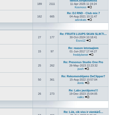
twitch.tv/vjkosmoss
189
2111
11-Apr-2026 11:19:24
Kosmoss
View the latest pos
Re: DJ RND - Club mix 7
162
665
04-Aug-2021 10:11:47
advokats
View the latest pos
Re: FRUITII LUUPS SKAN SLIKTI…
27
177
30-Oct-2024 10:18:41
Eozo12
View the latest post
Re: reason letotaajiem
15
97
01-Jun-2017 17:44:27
freddybenet
View the latest p
Re: Presonus Studio One Pro
25
262
26-May-2023 22:23:32
push
View the latest post
Re: Rekomendējams DeClipper?
50
361
15-Aug-2022 10:57:04
donis
View the latest post
Re: Labs jautājums!!!
26
273
19-Dec-2023 15:04:05
valks
View the latest post
Re: Lūk, cik viss ir vienkārš…