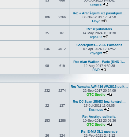
53
466
05-Oct-2023 9:49:42
rzagars
View the latest post
Re: + Aranžejumi uz pasūtījum…
186
2266
08-Nov-2019 17:54:50
Floyd
View the latest post
Re: ieputinātais
35
161
14-May-2024 11:01:30
liepa133
View the latest pos
Sacerējums... 2026 Pavasaris
646
4012
07-Apr-2026 12:12:52
voyager
View the latest pos
Re: Alan Walker - Fade (RND 1…
98
619
12-Aug-2017 4:30:38
RND
View the latest post
Re: Yamaha AW4416 AW2816 pulk…
232
2274
22-Sep-2017 20:24:09
GTC Studio
View the latest p
Re: DJ Scan 250EX bez kontrol…
22
137
17-Jul-2011 11:09:05
Kosmoss
View the latest pos
Re: Austiņu spliteris.
153
1286
10-Sep-2012 23:09:36
GTC Studio
View the latest p
Re: E-MU XL1 upgrade
26
324
22-Feb-2021 2:41:12