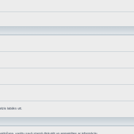
lzis labāks utt.
eidošana, varētu savā starpā diskutēt un apmainīties ar informāciju.