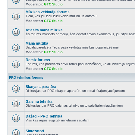
Moderator:
GTC Studio
No
unread
Mūzikas veidotāju forums
posts
Tiem, kas jau labu laiku veido mūziku uz datora !!!
Moderator:
GTC Studio
No
unread
posts
Atlasīta mana mūzika
šis forums izveidots ar mērķi, šeit ievietot savus skaņdarbus, jau stipri atl
No
unread
Mana mūzika
posts
Sadaļa paredzēta Tevis paša veidotas mūzikas popularizēšanai.
Moderator:
GTC Studio
No
unread
Remix forums
posts
Forums, kas paredzēts savu remix popularizēšanai, kā arī visiem jautājumi
Moderator:
GTC Studio
No
unread
posts
PRO tehnikas forums
Skaņas aparatūra
Diskusijas par PRO skaņas aparatūru un to saistītajiem jautājumiem
No
unread
posts
Gaismu tehnika
Diskusijas par PRO gaismas tehniku un to saistītajiem jautājumiem
No
unread
posts
Dažādi - PRO Tehnika
Viss kas ārpus augstāk minētajām sadaļām
No
unread
posts
Sintezatori