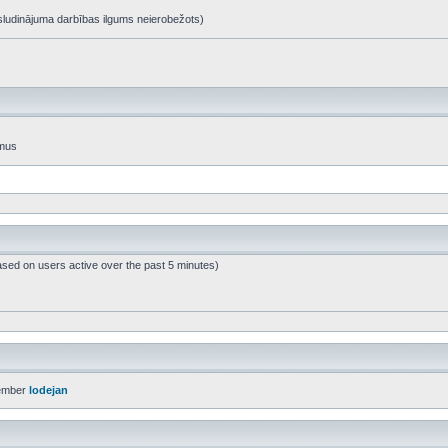
t, sludinājuma darbības ilgums neierobežots)
umus
ased on users active over the past 5 minutes)
ember
lodejan