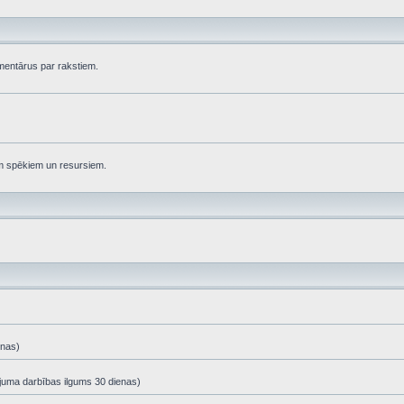
komentārus par rakstiem.
em spēkiem un resursiem.
enas)
ājuma darbības ilgums 30 dienas)