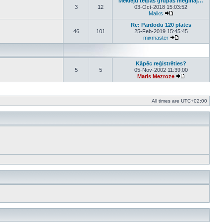
Meklēju telpas grupas mēģināj…
3
12
03-Oct-2018 15:03:52
Maiks
View the latest post
Re: Pārdodu 120 plates
46
101
25-Feb-2019 15:45:45
mixmaster
View the latest po
Kāpēc reģistrēties?
5
5
05-Nov-2002 11:39:00
Maris Mezroze
View the latest 
All times are
UTC+02:00