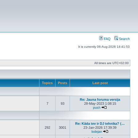
FAQ
Search
It is currently 06-Aug-2026 14:41:53
All times are
UTC+02:00
Topics
Posts
Last post
Re: Jauna foruma versija
7
93
28-May-2023 1:08:15
push
View the latest post
Re: Kāda tev ir DJ tehnika? (…
292
3001
23-Jan-2026 17:39:39
lodejan
View the latest post