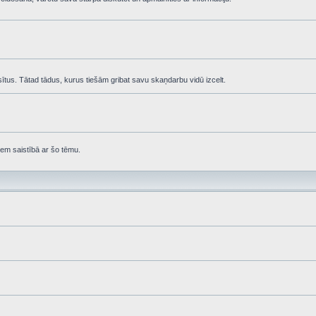
asītus. Tātad tādus, kurus tiešām gribat savu skaņdarbu vidū izcelt.
em saistībā ar šo tēmu.