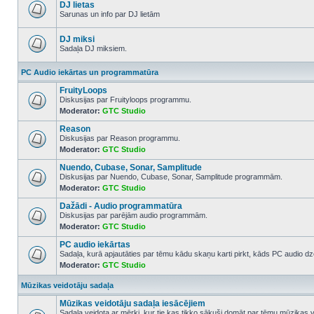
posts
DJ lietas
Sarunas un info par DJ lietām
No
unread
posts
DJ miksi
Sadaļa DJ miksiem.
No
unread
PC Audio iekārtas un programmatūra
posts
FruityLoops
Diskusijas par Fruityloops programmu.
Moderator:
GTC Studio
No
unread
Reason
posts
Diskusijas par Reason programmu.
Moderator:
GTC Studio
No
unread
Nuendo, Cubase, Sonar, Samplitude
posts
Diskusijas par Nuendo, Cubase, Sonar, Samplitude programmām.
Moderator:
GTC Studio
No
unread
Dažādi - Audio programmatūra
posts
Diskusijas par parējām audio programmām.
Moderator:
GTC Studio
No
unread
PC audio iekārtas
posts
Sadaļa, kurā apjautāties par tēmu kādu skaņu karti pirkt, kāds PC audio dze
Moderator:
GTC Studio
No
unread
posts
Mūzikas veidotāju sadaļa
Mūzikas veidotāju sadaļa iesācējiem
Sadaļa veidota ar mērķi, kur tie kas tikko sākuši domāt par tēmu mūzikas 