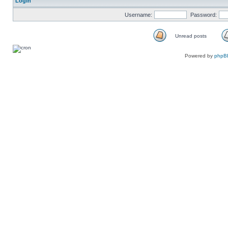
Login
Username:
Password:
Unread posts
Unread
posts
Powered by
phpB