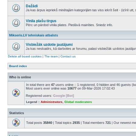
No
unread
Dažādi
posts
Ja kas ārpus iepriekš minētajām kategorijām tas viss iekrīt šeit - (izīrē ut
No
unread
posts
Vinila plašu tirgus
Pērc un pārdod vinila plates. Piedāvā mainīties. Sniedz info.
No
unread
Mikseris.LV tehniskais atbalsts
posts
Visbiežāk uzdotie jautājumi
Ja kas neskaidrs, kā darboties ar forumu, palasi visbiežāk uzdotos jautāj
No
unread
Delete all board cookies
|
The team
|
Contact us
posts
Board index
Who is online
In total there are
47
users online :: 1 registered, 0 hidden and 46 guests (b
Most users ever online was
10677
on 09-Mar-2026 17:02:43
Registered users:
Google [Bot]
Legend ::
Administrators
,
Global moderators
Statistics
Total posts
35840
| Total topics
2935
| Total members
721
| Our newest m