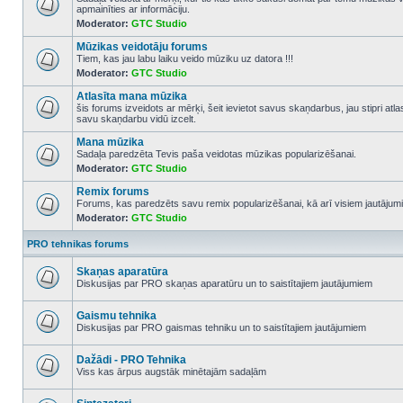
apmainīties ar informāciju.
No
Moderator:
GTC Studio
unread
posts
Mūzikas veidotāju forums
Tiem, kas jau labu laiku veido mūziku uz datora !!!
Moderator:
GTC Studio
No
unread
Atlasīta mana mūzika
posts
šis forums izveidots ar mērķi, šeit ievietot savus skaņdarbus, jau stipri atl
savu skaņdarbu vidū izcelt.
No
unread
Mana mūzika
posts
Sadaļa paredzēta Tevis paša veidotas mūzikas popularizēšanai.
Moderator:
GTC Studio
No
unread
Remix forums
posts
Forums, kas paredzēts savu remix popularizēšanai, kā arī visiem jautājumi
Moderator:
GTC Studio
No
unread
posts
PRO tehnikas forums
Skaņas aparatūra
Diskusijas par PRO skaņas aparatūru un to saistītajiem jautājumiem
No
unread
posts
Gaismu tehnika
Diskusijas par PRO gaismas tehniku un to saistītajiem jautājumiem
No
unread
posts
Dažādi - PRO Tehnika
Viss kas ārpus augstāk minētajām sadaļām
No
unread
posts