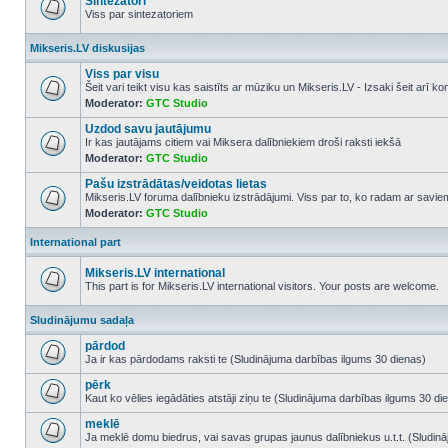
Sintezatori
Viss par sintezatoriem
No
unread
Mikseris.LV diskusijas
posts
Viss par visu
Šeit vari teikt visu kas saistīts ar mūziku un Mikseris.LV - Izsaki šeit arī 
Moderator:
GTC Studio
No
unread
Uzdod savu jautājumu
posts
Ir kas jautājams citiem vai Miksera dalībniekiem droši raksti iekšā
Moderator:
GTC Studio
No
unread
Pašu izstrādātas/veidotas lietas
posts
Mikseris.LV foruma dalībnieku izstrādājumi. Viss par to, ko radam ar savi
Moderator:
GTC Studio
No
unread
posts
International part
Mikseris.LV international
This part is for Mikseris.LV international visitors. Your posts are welcome.
No
unread
Sludinājumu sadaļa
posts
pārdod
Ja ir kas pārdodams raksti te (Sludinājuma darbības ilgums 30 dienas)
No
unread
pērk
posts
Kaut ko vēlies iegādāties atstāji ziņu te (Sludinājuma darbības ilgums 30 di
No
unread
meklē
posts
Ja meklē domu biedrus, vai savas grupas jaunus dalībniekus u.t.t. (Sludin