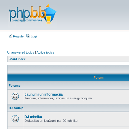
Register
Login
Unanswered topics
|
Active topics
Board index
Forum
Forums
Jaunumi un informācija
Jaunumi, informācija, īsziņas un svarīgi ziņojumi.
No
unread
DJ sadaļa
posts
DJ tehnika
Diskusijas un jautājumi par DJ tehniku.
No
unread