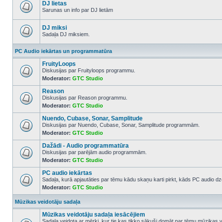
posts
DJ lietas
Sarunas un info par DJ lietām
No
unread
posts
DJ miksi
Sadaļa DJ miksiem.
No
unread
PC Audio iekārtas un programmatūra
posts
FruityLoops
Diskusijas par Fruityloops programmu.
Moderator:
GTC Studio
No
unread
Reason
posts
Diskusijas par Reason programmu.
Moderator:
GTC Studio
No
unread
Nuendo, Cubase, Sonar, Samplitude
posts
Diskusijas par Nuendo, Cubase, Sonar, Samplitude programmām.
Moderator:
GTC Studio
No
unread
Dažādi - Audio programmatūra
posts
Diskusijas par parējām audio programmām.
Moderator:
GTC Studio
No
unread
PC audio iekārtas
posts
Sadaļa, kurā apjautāties par tēmu kādu skaņu karti pirkt, kāds PC audio dze
Moderator:
GTC Studio
No
unread
posts
Mūzikas veidotāju sadaļa
Mūzikas veidotāju sadaļa iesācējiem
Sadaļa veidota ar mērķi, kur tie kas tikko sākuši domāt par tēmu mūzikas 