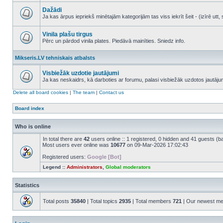
No
unread
Dažādi
posts
Ja kas ārpus iepriekš minētajām kategorijām tas viss iekrīt šeit - (izīrē ut
No
unread
posts
Vinila plašu tirgus
Pērc un pārdod vinila plates. Piedāvā mainīties. Sniedz info.
No
unread
Mikseris.LV tehniskais atbalsts
posts
Visbiežāk uzdotie jautājumi
Ja kas neskaidrs, kā darboties ar forumu, palasi visbiežāk uzdotos jautāj
No
unread
Delete all board cookies
|
The team
|
Contact us
posts
Board index
Who is online
In total there are
42
users online :: 1 registered, 0 hidden and 41 guests (b
Most users ever online was
10677
on 09-Mar-2026 17:02:43
Registered users:
Google [Bot]
Legend ::
Administrators
,
Global moderators
Statistics
Total posts
35840
| Total topics
2935
| Total members
721
| Our newest m