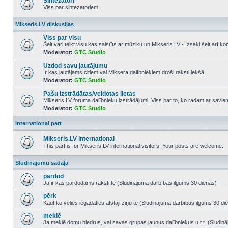
Sintezatori
Viss par sintezatoriem
No
unread
Mikseris.LV diskusijas
posts
Viss par visu
Šeit vari teikt visu kas saistīts ar mūziku un Mikseris.LV - Izsaki šeit arī 
Moderator:
GTC Studio
No
unread
Uzdod savu jautājumu
posts
Ir kas jautājams citiem vai Miksera dalībniekiem droši raksti iekšā
Moderator:
GTC Studio
No
unread
Pašu izstrādātas/veidotas lietas
posts
Mikseris.LV foruma dalībnieku izstrādājumi. Viss par to, ko radam ar savi
Moderator:
GTC Studio
No
unread
posts
International part
Mikseris.LV international
This part is for Mikseris.LV international visitors. Your posts are welcome.
No
unread
Sludinājumu sadaļa
posts
pārdod
Ja ir kas pārdodams raksti te (Sludinājuma darbības ilgums 30 dienas)
No
unread
pērk
posts
Kaut ko vēlies iegādāties atstāji ziņu te (Sludinājuma darbības ilgums 30 di
No
unread
meklē
posts
Ja meklē domu biedrus, vai savas grupas jaunus dalībniekus u.t.t. (Sludin