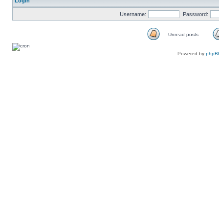
Login
Username:
Password:
Unread posts
Unread
posts
Powered by
phpB