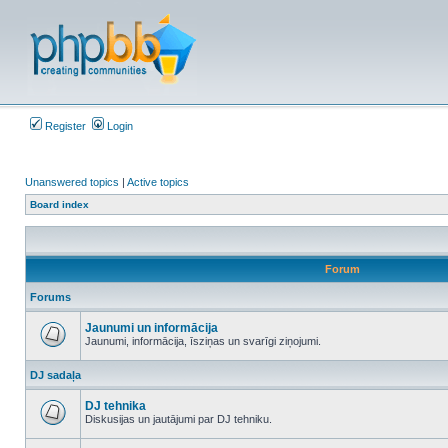
Register
Login
Unanswered topics
|
Active topics
Board index
Forum
Forums
Jaunumi un informācija
Jaunumi, informācija, īsziņas un svarīgi ziņojumi.
No
unread
DJ sadaļa
posts
DJ tehnika
Diskusijas un jautājumi par DJ tehniku.
No
unread