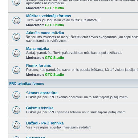
apmainīties ar informāciju.
No
Moderator:
GTC Studio
unread
posts
Mūzikas veidotāju forums
Tiem, kas jau labu laiku veido mūziku uz datora !!!
Moderator:
GTC Studio
No
unread
Atlasīta mana mūzika
posts
šis forums izveidots ar mērķi, šeit ievietot savus skaņdarbus, jau stipri atl
savu skaņdarbu vidū izcelt.
No
unread
Mana mūzika
posts
Sadaļa paredzēta Tevis paša veidotas mūzikas popularizēšanai.
Moderator:
GTC Studio
No
unread
Remix forums
posts
Forums, kas paredzēts savu remix popularizēšanai, kā arī visiem jautājumi
Moderator:
GTC Studio
No
unread
posts
PRO tehnikas forums
Skaņas aparatūra
Diskusijas par PRO skaņas aparatūru un to saistītajiem jautājumiem
No
unread
posts
Gaismu tehnika
Diskusijas par PRO gaismas tehniku un to saistītajiem jautājumiem
No
unread
posts
Dažādi - PRO Tehnika
Viss kas ārpus augstāk minētajām sadaļām
No
unread
posts