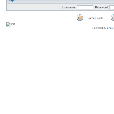
Login
Username:
Password:
Unread posts
Unread
posts
Powered by
phpB