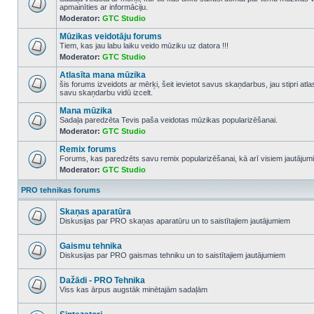
apmainīties ar informāciju.
No
Moderator:
GTC Studio
unread
posts
Mūzikas veidotāju forums
Tiem, kas jau labu laiku veido mūziku uz datora !!!
Moderator:
GTC Studio
No
unread
Atlasīta mana mūzika
posts
šis forums izveidots ar mērķi, šeit ievietot savus skaņdarbus, jau stipri atl
savu skaņdarbu vidū izcelt.
No
unread
Mana mūzika
posts
Sadaļa paredzēta Tevis paša veidotas mūzikas popularizēšanai.
Moderator:
GTC Studio
No
unread
Remix forums
posts
Forums, kas paredzēts savu remix popularizēšanai, kā arī visiem jautājumi
Moderator:
GTC Studio
No
unread
posts
PRO tehnikas forums
Skaņas aparatūra
Diskusijas par PRO skaņas aparatūru un to saistītajiem jautājumiem
No
unread
posts
Gaismu tehnika
Diskusijas par PRO gaismas tehniku un to saistītajiem jautājumiem
No
unread
posts
Dažādi - PRO Tehnika
Viss kas ārpus augstāk minētajām sadaļām
No
unread
posts