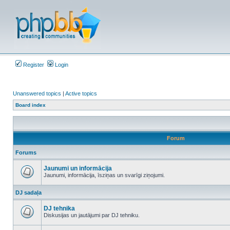
Register
Login
Unanswered topics
|
Active topics
Board index
Forum
Forums
Jaunumi un informācija
Jaunumi, informācija, īsziņas un svarīgi ziņojumi.
No
unread
DJ sadaļa
posts
DJ tehnika
Diskusijas un jautājumi par DJ tehniku.
No
unread