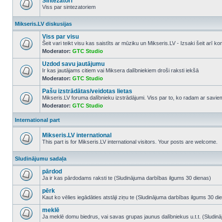
Sintezatori
Viss par sintezatoriem
No
unread
Mikseris.LV diskusijas
posts
Viss par visu
Šeit vari teikt visu kas saistīts ar mūziku un Mikseris.LV - Izsaki šeit arī 
Moderator:
GTC Studio
No
unread
Uzdod savu jautājumu
posts
Ir kas jautājams citiem vai Miksera dalībniekiem droši raksti iekšā
Moderator:
GTC Studio
No
unread
Pašu izstrādātas/veidotas lietas
posts
Mikseris.LV foruma dalībnieku izstrādājumi. Viss par to, ko radam ar savi
Moderator:
GTC Studio
No
unread
posts
International part
Mikseris.LV international
This part is for Mikseris.LV international visitors. Your posts are welcome.
No
unread
Sludinājumu sadaļa
posts
pārdod
Ja ir kas pārdodams raksti te (Sludinājuma darbības ilgums 30 dienas)
No
unread
pērk
posts
Kaut ko vēlies iegādāties atstāji ziņu te (Sludinājuma darbības ilgums 30 di
No
unread
meklē
posts
Ja meklē domu biedrus, vai savas grupas jaunus dalībniekus u.t.t. (Sludin