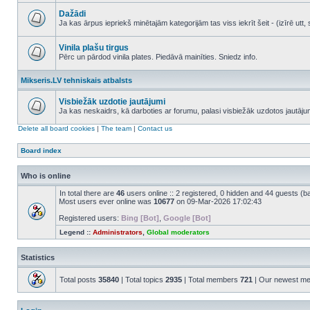
No
unread
Dažādi
posts
Ja kas ārpus iepriekš minētajām kategorijām tas viss iekrīt šeit - (izīrē ut
No
unread
posts
Vinila plašu tirgus
Pērc un pārdod vinila plates. Piedāvā mainīties. Sniedz info.
No
unread
Mikseris.LV tehniskais atbalsts
posts
Visbiežāk uzdotie jautājumi
Ja kas neskaidrs, kā darboties ar forumu, palasi visbiežāk uzdotos jautāj
No
unread
Delete all board cookies
|
The team
|
Contact us
posts
Board index
Who is online
In total there are
46
users online :: 2 registered, 0 hidden and 44 guests (b
Most users ever online was
10677
on 09-Mar-2026 17:02:43
Registered users:
Bing [Bot]
,
Google [Bot]
Legend ::
Administrators
,
Global moderators
Statistics
Total posts
35840
| Total topics
2935
| Total members
721
| Our newest m