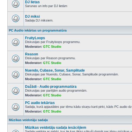
posts
DJ lietas
Sarunas un info par DJ lietām
No
unread
posts
DJ miksi
Sadaļa DJ miksiem.
No
unread
PC Audio iekārtas un programmatūra
posts
FruityLoops
Diskusijas par Fruityloops programmu.
Moderator:
GTC Studio
No
unread
Reason
posts
Diskusijas par Reason programmu.
Moderator:
GTC Studio
No
unread
Nuendo, Cubase, Sonar, Samplitude
posts
Diskusijas par Nuendo, Cubase, Sonar, Samplitude programmām.
Moderator:
GTC Studio
No
unread
Dažādi - Audio programmatūra
posts
Diskusijas par parējām audio programmām.
Moderator:
GTC Studio
No
unread
PC audio iekārtas
posts
Sadaļa, kurā apjautāties par tēmu kādu skaņu karti pirkt, kāds PC audio dze
Moderator:
GTC Studio
No
unread
posts
Mūzikas veidotāju sadaļa
Mūzikas veidotāju sadaļa iesācējiem
Sadaļa veidota ar mērķi, kur tie kas tikko sākuši domāt par tēmu mūzikas 