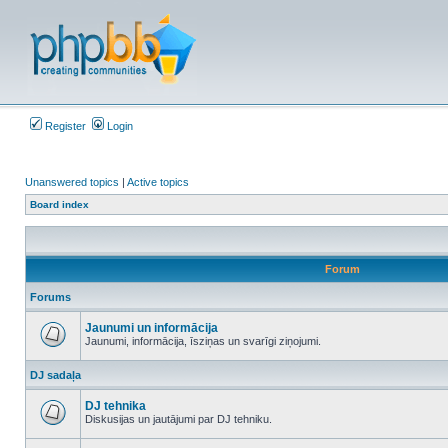
Register
Login
Unanswered topics
|
Active topics
Board index
Forum
Forums
Jaunumi un informācija
Jaunumi, informācija, īsziņas un svarīgi ziņojumi.
No
unread
DJ sadaļa
posts
DJ tehnika
Diskusijas un jautājumi par DJ tehniku.
No
unread