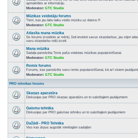
apmainīties ar informāciju.
No
Moderator:
GTC Studio
unread
posts
Mūzikas veidotāju forums
Tiem, kas jau labu laiku veido mūziku uz datora !!!
Moderator:
GTC Studio
No
unread
Atlasīta mana mūzika
posts
šis forums izveidots ar mērķi, šeit ievietot savus skaņdarbus, jau stipri atl
savu skaņdarbu vidū izcelt.
No
unread
Mana mūzika
posts
Sadaļa paredzēta Tevis paša veidotas mūzikas popularizēšanai.
Moderator:
GTC Studio
No
unread
Remix forums
posts
Forums, kas paredzēts savu remix popularizēšanai, kā arī visiem jautājumi
Moderator:
GTC Studio
No
unread
posts
PRO tehnikas forums
Skaņas aparatūra
Diskusijas par PRO skaņas aparatūru un to saistītajiem jautājumiem
No
unread
posts
Gaismu tehnika
Diskusijas par PRO gaismas tehniku un to saistītajiem jautājumiem
No
unread
posts
Dažādi - PRO Tehnika
Viss kas ārpus augstāk minētajām sadaļām
No
unread
posts