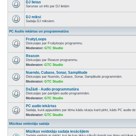
posts
DJ lietas
Sarunas un info par DJ lietām
No
unread
posts
DJ miksi
Sadaļa DJ miksiem.
No
unread
PC Audio iekārtas un programmatūra
posts
FruityLoops
Diskusijas par Fruityloops programmu.
Moderator:
GTC Studio
No
unread
Reason
posts
Diskusijas par Reason programmu.
Moderator:
GTC Studio
No
unread
Nuendo, Cubase, Sonar, Samplitude
posts
Diskusijas par Nuendo, Cubase, Sonar, Samplitude programmām.
Moderator:
GTC Studio
No
unread
Dažādi - Audio programmatūra
posts
Diskusijas par parējām audio programmām.
Moderator:
GTC Studio
No
unread
PC audio iekārtas
posts
Sadaļa, kurā apjautāties par tēmu kādu skaņu karti pirkt, kāds PC audio dze
Moderator:
GTC Studio
No
unread
posts
Mūzikas veidotāju sadaļa
Mūzikas veidotāju sadaļa iesācējiem
Sadaļa veidota ar mērķi, kur tie kas tikko sākuši domāt par tēmu mūzikas 