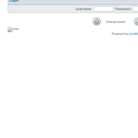
Login
Username:
Password:
Unread posts
Unread
posts
Powered by
phpB