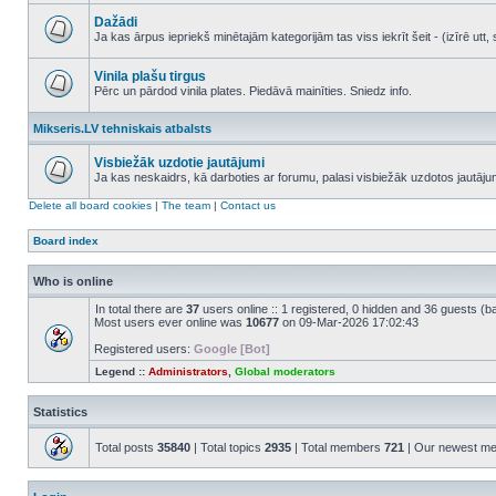
No
unread
Dažādi
posts
Ja kas ārpus iepriekš minētajām kategorijām tas viss iekrīt šeit - (izīrē ut
No
unread
posts
Vinila plašu tirgus
Pērc un pārdod vinila plates. Piedāvā mainīties. Sniedz info.
No
unread
Mikseris.LV tehniskais atbalsts
posts
Visbiežāk uzdotie jautājumi
Ja kas neskaidrs, kā darboties ar forumu, palasi visbiežāk uzdotos jautāj
No
unread
Delete all board cookies
|
The team
|
Contact us
posts
Board index
Who is online
In total there are
37
users online :: 1 registered, 0 hidden and 36 guests (b
Most users ever online was
10677
on 09-Mar-2026 17:02:43
Registered users:
Google [Bot]
Legend ::
Administrators
,
Global moderators
Statistics
Total posts
35840
| Total topics
2935
| Total members
721
| Our newest m