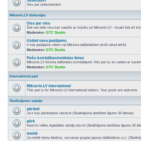
Sintezatori
Viss par sintezatoriem
No
unread
Mikseris.LV diskusijas
posts
Viss par visu
Šeit vari teikt visu kas saistīts ar mūziku un Mikseris.LV - Izsaki šeit arī 
Moderator:
GTC Studio
No
unread
Uzdod savu jautājumu
posts
Ir kas jautājams citiem vai Miksera dalībniekiem droši raksti iekšā
Moderator:
GTC Studio
No
unread
Pašu izstrādātas/veidotas lietas
posts
Mikseris.LV foruma dalībnieku izstrādājumi. Viss par to, ko radam ar savi
Moderator:
GTC Studio
No
unread
posts
International part
Mikseris.LV international
This part is for Mikseris.LV international visitors. Your posts are welcome.
No
unread
Sludinājumu sadaļa
posts
pārdod
Ja ir kas pārdodams raksti te (Sludinājuma darbības ilgums 30 dienas)
No
unread
pērk
posts
Kaut ko vēlies iegādāties atstāji ziņu te (Sludinājuma darbības ilgums 30 di
No
unread
meklē
posts
Ja meklē domu biedrus, vai savas grupas jaunus dalībniekus u.t.t. (Sludin