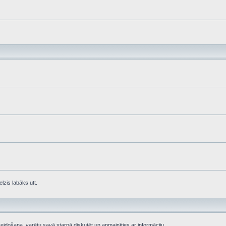
lzis labāks utt.
eidošana, varētu savā starpā diskutēt un apmainīties ar informāciju.