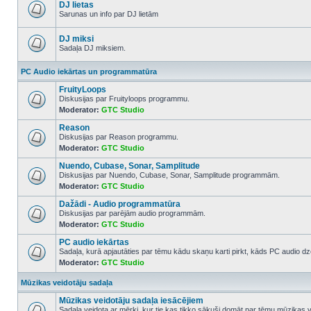
posts
DJ lietas
Sarunas un info par DJ lietām
No
unread
posts
DJ miksi
Sadaļa DJ miksiem.
No
unread
PC Audio iekārtas un programmatūra
posts
FruityLoops
Diskusijas par Fruityloops programmu.
Moderator:
GTC Studio
No
unread
Reason
posts
Diskusijas par Reason programmu.
Moderator:
GTC Studio
No
unread
Nuendo, Cubase, Sonar, Samplitude
posts
Diskusijas par Nuendo, Cubase, Sonar, Samplitude programmām.
Moderator:
GTC Studio
No
unread
Dažādi - Audio programmatūra
posts
Diskusijas par parējām audio programmām.
Moderator:
GTC Studio
No
unread
PC audio iekārtas
posts
Sadaļa, kurā apjautāties par tēmu kādu skaņu karti pirkt, kāds PC audio dze
Moderator:
GTC Studio
No
unread
posts
Mūzikas veidotāju sadaļa
Mūzikas veidotāju sadaļa iesācējiem
Sadaļa veidota ar mērķi, kur tie kas tikko sākuši domāt par tēmu mūzikas v