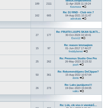
twitch.tv/vjkosmoss
189
2111
11-Apr-2026 11:19:24
Kosmoss
View the latest pos
Re: DJ RND - Club mix 7
162
665
04-Aug-2021 10:11:47
advokats
View the latest pos
Re: FRUITII LUUPS SKAN SLIKTI…
27
177
30-Oct-2024 10:18:41
Eozo12
View the latest post
Re: reason letotaajiem
15
97
01-Jun-2017 17:44:27
freddybenet
View the latest p
Re: Presonus Studio One Pro
25
262
26-May-2023 22:23:32
push
View the latest post
Re: Rekomendējams DeClipper?
50
361
15-Aug-2022 10:57:04
donis
View the latest post
Re: Labs jautājums!!!
26
273
19-Dec-2023 15:04:05
valks
View the latest post
Re: Lūk, cik viss ir vienkārš…