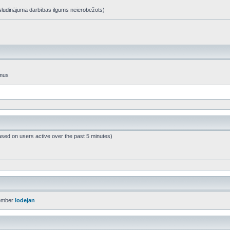
t, sludinājuma darbības ilgums neierobežots)
umus
ased on users active over the past 5 minutes)
ember
lodejan