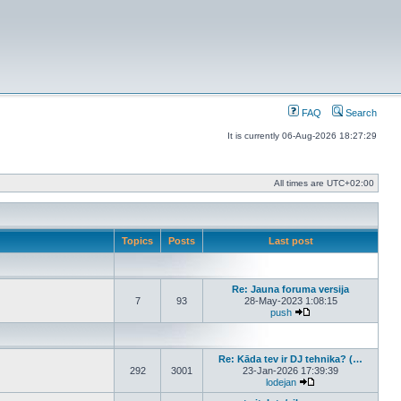
FAQ
Search
It is currently 06-Aug-2026 18:27:29
All times are
UTC+02:00
Topics
Posts
Last post
Re: Jauna foruma versija
7
93
28-May-2023 1:08:15
push
View the latest post
Re: Kāda tev ir DJ tehnika? (…
292
3001
23-Jan-2026 17:39:39
lodejan
View the latest post