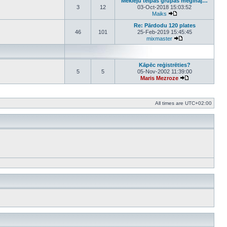
Meklēju telpas grupas mēģināj…
3
12
03-Oct-2018 15:03:52
Maiks
View the latest post
Re: Pārdodu 120 plates
46
101
25-Feb-2019 15:45:45
mixmaster
View the latest po
Kāpēc reģistrēties?
5
5
05-Nov-2002 11:39:00
Maris Mezroze
View the latest 
All times are
UTC+02:00