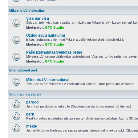
Viss par sintezatoriem
No
unread
Mikseris.LV diskusijas
posts
Viss par visu
Šeit vari teikt visu kas saistīts ar mūziku un Mikseris.LV - Izsaki šeit arī 
Moderator:
GTC Studio
No
unread
Uzdod savu jautājumu
posts
Ir kas jautājams citiem vai Miksera dalībniekiem droši raksti iekšā
Moderator:
GTC Studio
No
unread
Pašu izstrādātas/veidotas lietas
posts
Mikseris.LV foruma dalībnieku izstrādājumi. Viss par to, ko radam ar savi
Moderator:
GTC Studio
No
unread
posts
International part
Mikseris.LV international
This part is for Mikseris.LV international visitors. Your posts are welcome.
No
unread
Sludinājumu sadaļa
posts
pārdod
Ja ir kas pārdodams raksti te (Sludinājuma darbības ilgums 30 dienas)
No
unread
pērk
posts
Kaut ko vēlies iegādāties atstāji ziņu te (Sludinājuma darbības ilgums 30 di
No
unread
meklē
posts
Ja meklē domu biedrus, vai savas grupas jaunus dalībniekus u.t.t. (Sludin
No
unread