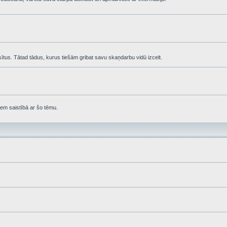
asītus. Tātad tādus, kurus tiešām gribat savu skaņdarbu vidū izcelt.
em saistībā ar šo tēmu.