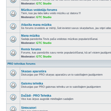
Moderator:
GTC Studio
No
unread
Mūzikas veidotāju forums
posts
Tiem, kas jau labu laiku veido mūziku uz datora !!!
Moderator:
GTC Studio
No
unread
posts
Atlasīta mana mūzika
šis forums izveidots ar mērķi, šeit ievietot savus skaņdarbus, jau stipri atl
No
unread
Mana mūzika
posts
Sadaļa paredzēta Tevis paša veidotas mūzikas popularizēšanai.
Moderator:
GTC Studio
No
unread
Remix forums
posts
Forums, kas paredzēts savu remix popularizēšanai, kā arī visiem jautājumi
Moderator:
GTC Studio
No
unread
posts
PRO tehnikas forums
Skaņas aparatūra
Diskusijas par PRO skaņas aparatūru un to saistītajiem jautājumiem
No
unread
posts
Gaismu tehnika
Diskusijas par PRO gaismas tehniku un to saistītajiem jautājumiem
No
unread
posts
Dažādi - PRO Tehnika
Viss kas ārpus augstāk minētajām sadaļām
No
unread
posts
Sintezatori