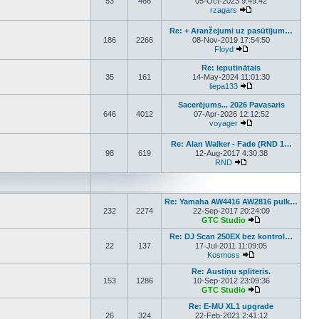
53
466
05-Oct-2023 9:49:42
rzagars
View the latest post
Re: + Aranžejumi uz pasūtījum…
186
2266
08-Nov-2019 17:54:50
Floyd
View the latest post
Re: ieputinātais
35
161
14-May-2024 11:01:30
liepa133
View the latest pos
Sacerējums... 2026 Pavasaris
646
4012
07-Apr-2026 12:12:52
voyager
View the latest pos
Re: Alan Walker - Fade (RND 1…
98
619
12-Aug-2017 4:30:38
RND
View the latest post
Re: Yamaha AW4416 AW2816 pulk…
232
2274
22-Sep-2017 20:24:09
GTC Studio
View the latest p
Re: DJ Scan 250EX bez kontrol…
22
137
17-Jul-2011 11:09:05
Kosmoss
View the latest pos
Re: Austiņu spliteris.
153
1286
10-Sep-2012 23:09:36
GTC Studio
View the latest p
Re: E-MU XL1 upgrade
26
324
22-Feb-2021 2:41:12