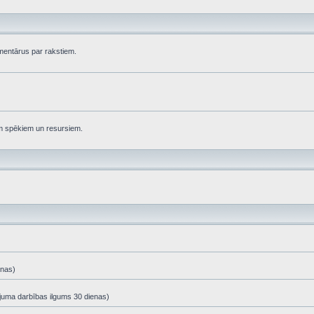
komentārus par rakstiem.
em spēkiem un resursiem.
enas)
ājuma darbības ilgums 30 dienas)