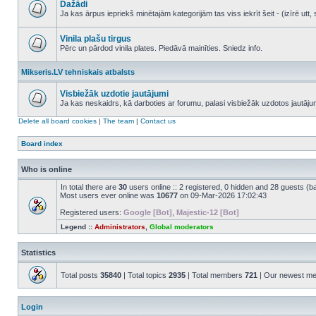
Dažādi
posts
Ja kas ārpus iepriekš minētajām kategorijām tas viss iekrīt šeit - (izīrē ut
No
unread
posts
Vinila plašu tirgus
Pērc un pārdod vinila plates. Piedāvā mainīties. Sniedz info.
No
unread
Mikseris.LV tehniskais atbalsts
posts
Visbiežāk uzdotie jautājumi
Ja kas neskaidrs, kā darboties ar forumu, palasi visbiežāk uzdotos jautāj
No
unread
Delete all board cookies
|
The team
|
Contact us
posts
Board index
Who is online
In total there are
30
users online :: 2 registered, 0 hidden and 28 guests (b
Most users ever online was
10677
on 09-Mar-2026 17:02:43
Registered users:
Google [Bot]
,
Majestic-12 [Bot]
Legend ::
Administrators
,
Global moderators
Statistics
Total posts
35840
| Total topics
2935
| Total members
721
| Our newest m
Login