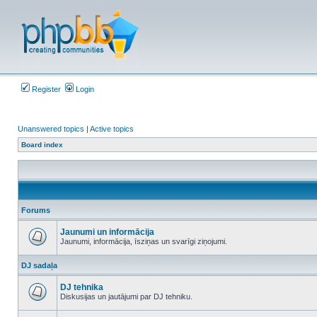
Register
Login
Unanswered topics
|
Active topics
Board index
Forums
Jaunumi un informācija
Jaunumi, informācija, īsziņas un svarīgi ziņojumi.
No
unread
DJ sadaļa
posts
DJ tehnika
Diskusijas un jautājumi par DJ tehniku.
No
unread