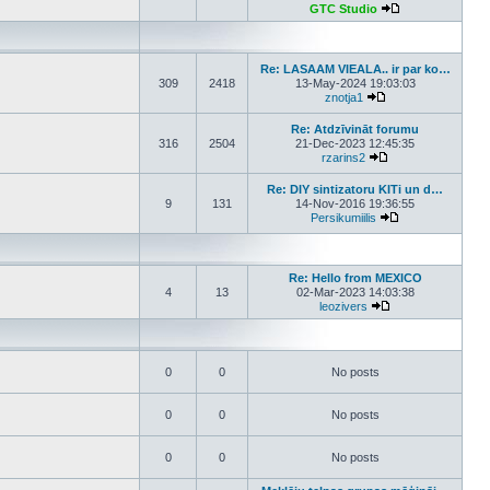
GTC Studio
View the latest p
Re: LASAAM VIEALA.. ir par ko…
309
2418
13-May-2024 19:03:03
znotja1
View the latest post
Re: Atdzīvināt forumu
316
2504
21-Dec-2023 12:45:35
rzarins2
View the latest pos
Re: DIY sintizatoru KITi un d…
9
131
14-Nov-2016 19:36:55
Persikumiilis
View the latest p
Re: Hello from MEXICO
4
13
02-Mar-2023 14:03:38
leozivers
View the latest pos
0
0
No posts
0
0
No posts
0
0
No posts