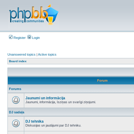
Register
Login
Unanswered topics
|
Active topics
Board index
Forum
Forums
Jaunumi un informācija
Jaunumi, informācija, īsziņas un svarīgi ziņojumi.
No
unread
DJ sadaļa
posts
DJ tehnika
Diskusijas un jautājumi par DJ tehniku.
No
unread