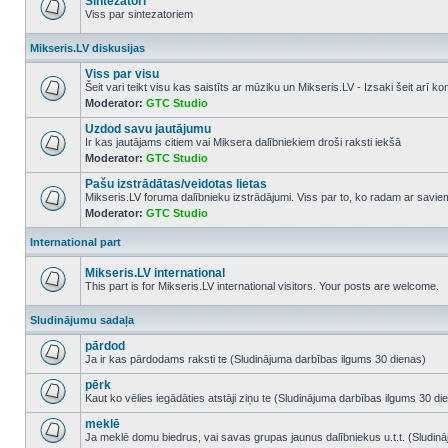
Sintezatori
Viss par sintezatoriem
No
unread
Mikseris.LV diskusijas
posts
Viss par visu
Šeit vari teikt visu kas saistīts ar mūziku un Mikseris.LV - Izsaki šeit arī 
Moderator:
GTC Studio
No
unread
Uzdod savu jautājumu
posts
Ir kas jautājams citiem vai Miksera dalībniekiem droši raksti iekšā
Moderator:
GTC Studio
No
unread
Pašu izstrādātas/veidotas lietas
posts
Mikseris.LV foruma dalībnieku izstrādājumi. Viss par to, ko radam ar savi
Moderator:
GTC Studio
No
unread
posts
International part
Mikseris.LV international
This part is for Mikseris.LV international visitors. Your posts are welcome.
No
unread
Sludinājumu sadaļa
posts
pārdod
Ja ir kas pārdodams raksti te (Sludinājuma darbības ilgums 30 dienas)
No
unread
pērk
posts
Kaut ko vēlies iegādāties atstāji ziņu te (Sludinājuma darbības ilgums 30 di
No
unread
meklē
posts
Ja meklē domu biedrus, vai savas grupas jaunus dalībniekus u.t.t. (Sludin