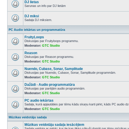
posts
DJ lietas
Sarunas un info par DJ lietām
No
unread
posts
DJ miksi
Sadaļa DJ miksiem.
No
unread
PC Audio iekārtas un programmatūra
posts
FruityLoops
Diskusijas par Fruityloops programmu.
Moderator:
GTC Studio
No
unread
Reason
posts
Diskusijas par Reason programmu.
Moderator:
GTC Studio
No
unread
Nuendo, Cubase, Sonar, Samplitude
posts
Diskusijas par Nuendo, Cubase, Sonar, Samplitude programmām.
Moderator:
GTC Studio
No
unread
Dažādi - Audio programmatūra
posts
Diskusijas par parējām audio programmām.
Moderator:
GTC Studio
No
unread
PC audio iekārtas
posts
Sadaļa, kurā apjautāties par tēmu kādu skaņu karti pirkt, kāds PC audio dze
Moderator:
GTC Studio
No
unread
posts
Mūzikas veidotāju sadaļa
Mūzikas veidotāju sadaļa iesācējiem
Sadaļa veidota ar mērķi, kur tie kas tikko sākuši domāt par tēmu mūzikas 