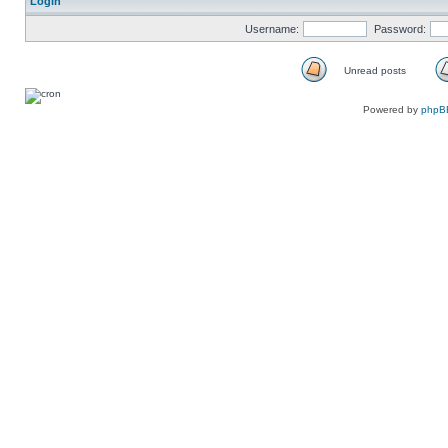
Login
Username:
Password:
Unread posts
Unread
posts
Powered by
phpB