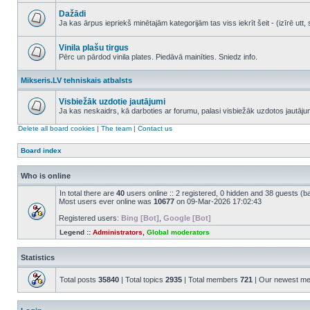
No
unread
Dažādi
posts
Ja kas ārpus iepriekš minētajām kategorijām tas viss iekrīt šeit - (izīrē ut
No
unread
posts
Vinila plašu tirgus
Pērc un pārdod vinila plates. Piedāvā mainīties. Sniedz info.
No
unread
Mikseris.LV tehniskais atbalsts
posts
Visbiežāk uzdotie jautājumi
Ja kas neskaidrs, kā darboties ar forumu, palasi visbiežāk uzdotos jautāj
No
unread
Delete all board cookies
|
The team
|
Contact us
posts
Board index
Who is online
In total there are
40
users online :: 2 registered, 0 hidden and 38 guests (b
Most users ever online was
10677
on 09-Mar-2026 17:02:43
Registered users:
Bing [Bot]
,
Google [Bot]
Legend ::
Administrators
,
Global moderators
Statistics
Total posts
35840
| Total topics
2935
| Total members
721
| Our newest m