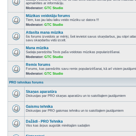
apmainīties ar informāciju.
No
Moderator:
GTC Studio
unread
posts
Mūzikas veidotāju forums
Tiem, kas jau labu laiku veido mūziku uz datora !!!
Moderator:
GTC Studio
No
unread
Atlasīta mana mūzika
posts
šis forums izveidots ar mērķi, šeit ievietot savus skaņdarbus, jau stipri atl
savu skaņdarbu vidū izcelt.
No
unread
Mana mūzika
posts
Sadaļa paredzēta Tevis paša veidotas mūzikas popularizēšanai.
Moderator:
GTC Studio
No
unread
Remix forums
posts
Forums, kas paredzēts savu remix popularizēšanai, kā arī visiem jautājumi
Moderator:
GTC Studio
No
unread
posts
PRO tehnikas forums
Skaņas aparatūra
Diskusijas par PRO skaņas aparatūru un to saistītajiem jautājumiem
No
unread
posts
Gaismu tehnika
Diskusijas par PRO gaismas tehniku un to saistītajiem jautājumiem
No
unread
posts
Dažādi - PRO Tehnika
Viss kas ārpus augstāk minētajām sadaļām
No
unread
posts