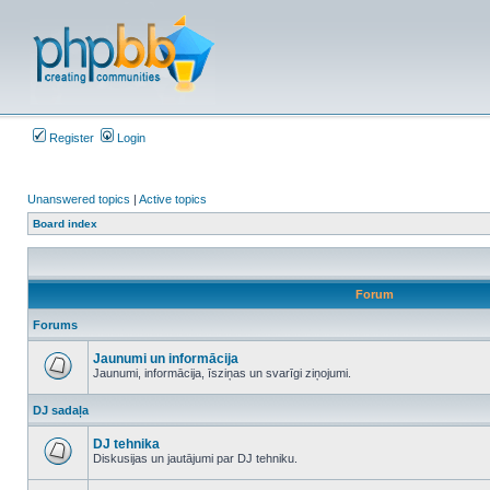
Register
Login
Unanswered topics
|
Active topics
Board index
Forum
Forums
Jaunumi un informācija
Jaunumi, informācija, īsziņas un svarīgi ziņojumi.
No
unread
DJ sadaļa
posts
DJ tehnika
Diskusijas un jautājumi par DJ tehniku.
No
unread