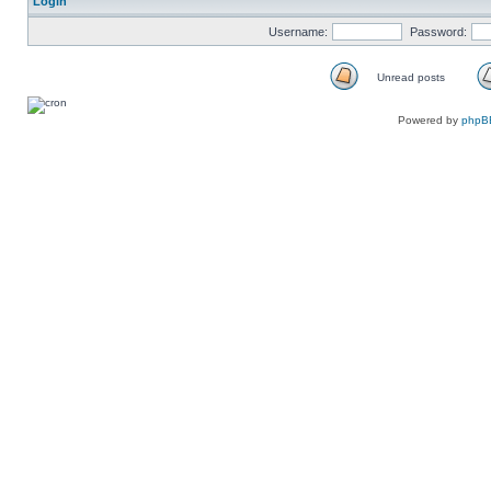
Login
Username:
Password:
Unread posts
Unread
posts
Powered by
phpB