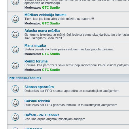
apmainīties ar informāciju.
No
Moderator:
GTC Studio
unread
posts
Mūzikas veidotāju forums
Tiem, kas jau labu laiku veido mūziku uz datora !!!
Moderator:
GTC Studio
No
unread
Atlasīta mana mūzika
posts
šis forums izveidots ar mērķi, šeit ievietot savus skaņdarbus, jau stipri atl
savu skaņdarbu vidū izcelt.
No
unread
Mana mūzika
posts
Sadaļa paredzēta Tevis paša veidotas mūzikas popularizēšanai.
Moderator:
GTC Studio
No
unread
Remix forums
posts
Forums, kas paredzēts savu remix popularizēšanai, kā arī visiem jautājumi
Moderator:
GTC Studio
No
unread
posts
PRO tehnikas forums
Skaņas aparatūra
Diskusijas par PRO skaņas aparatūru un to saistītajiem jautājumiem
No
unread
posts
Gaismu tehnika
Diskusijas par PRO gaismas tehniku un to saistītajiem jautājumiem
No
unread
posts
Dažādi - PRO Tehnika
Viss kas ārpus augstāk minētajām sadaļām
No
unread
posts