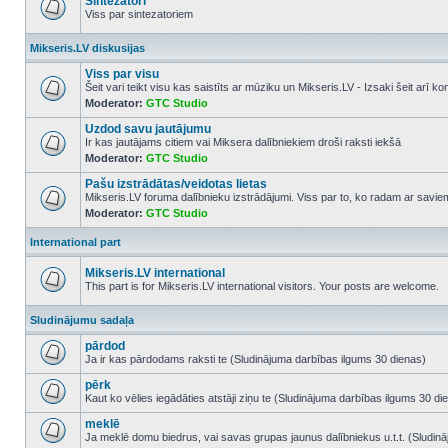
Sintezatori
Viss par sintezatoriem
No
unread
Mikseris.LV diskusijas
posts
Viss par visu
Šeit vari teikt visu kas saistīts ar mūziku un Mikseris.LV - Izsaki šeit arī 
Moderator:
GTC Studio
No
unread
Uzdod savu jautājumu
posts
Ir kas jautājams citiem vai Miksera dalībniekiem droši raksti iekšā
Moderator:
GTC Studio
No
unread
Pašu izstrādātas/veidotas lietas
posts
Mikseris.LV foruma dalībnieku izstrādājumi. Viss par to, ko radam ar savi
Moderator:
GTC Studio
No
unread
posts
International part
Mikseris.LV international
This part is for Mikseris.LV international visitors. Your posts are welcome.
No
unread
Sludinājumu sadaļa
posts
pārdod
Ja ir kas pārdodams raksti te (Sludinājuma darbības ilgums 30 dienas)
No
unread
pērk
posts
Kaut ko vēlies iegādāties atstāji ziņu te (Sludinājuma darbības ilgums 30 di
No
unread
meklē
posts
Ja meklē domu biedrus, vai savas grupas jaunus dalībniekus u.t.t. (Sludin