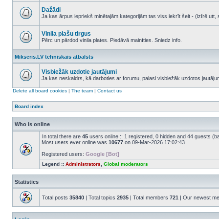
No
unread
Dažādi
posts
Ja kas ārpus iepriekš minētajām kategorijām tas viss iekrīt šeit - (izīrē ut
No
unread
posts
Vinila plašu tirgus
Pērc un pārdod vinila plates. Piedāvā mainīties. Sniedz info.
No
unread
Mikseris.LV tehniskais atbalsts
posts
Visbiežāk uzdotie jautājumi
Ja kas neskaidrs, kā darboties ar forumu, palasi visbiežāk uzdotos jautāj
No
unread
Delete all board cookies
|
The team
|
Contact us
posts
Board index
Who is online
In total there are
45
users online :: 1 registered, 0 hidden and 44 guests (b
Most users ever online was
10677
on 09-Mar-2026 17:02:43
Registered users:
Google [Bot]
Legend ::
Administrators
,
Global moderators
Statistics
Total posts
35840
| Total topics
2935
| Total members
721
| Our newest m