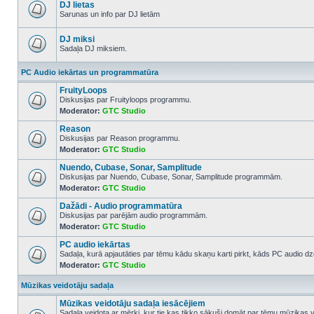
posts
DJ lietas
Sarunas un info par DJ lietām
No
unread
posts
DJ miksi
Sadaļa DJ miksiem.
No
unread
PC Audio iekārtas un programmatūra
posts
FruityLoops
Diskusijas par Fruityloops programmu.
Moderator:
GTC Studio
No
unread
Reason
posts
Diskusijas par Reason programmu.
Moderator:
GTC Studio
No
unread
Nuendo, Cubase, Sonar, Samplitude
posts
Diskusijas par Nuendo, Cubase, Sonar, Samplitude programmām.
Moderator:
GTC Studio
No
unread
Dažādi - Audio programmatūra
posts
Diskusijas par parējām audio programmām.
Moderator:
GTC Studio
No
unread
PC audio iekārtas
posts
Sadaļa, kurā apjautāties par tēmu kādu skaņu karti pirkt, kāds PC audio dze
Moderator:
GTC Studio
No
unread
posts
Mūzikas veidotāju sadaļa
Mūzikas veidotāju sadaļa iesācējiem
Sadaļa veidota ar mērķi, kur tie kas tikko sākuši domāt par tēmu mūzikas 