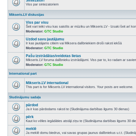
Sintezatori
Viss par sintezatoriem
No
unread
Mikseris.LV diskusijas
posts
Viss par visu
Šeit vari teikt visu kas saistīts ar mūziku un Mikseris.LV - Izsaki šeit arī 
Moderator:
GTC Studio
No
unread
Uzdod savu jautājumu
posts
Ir kas jautājams citiem vai Miksera dalībniekiem droši raksti iekšā
Moderator:
GTC Studio
No
unread
Pašu izstrādātas/veidotas lietas
posts
Mikseris.LV foruma dalībnieku izstrādājumi. Viss par to, ko radam ar savi
Moderator:
GTC Studio
No
unread
posts
International part
Mikseris.LV international
This part is for Mikseris.LV international visitors. Your posts are welcome.
No
unread
Sludinājumu sadaļa
posts
pārdod
Ja ir kas pārdodams raksti te (Sludinājuma darbības ilgums 30 dienas)
No
unread
pērk
posts
Kaut ko vēlies iegādāties atstāji ziņu te (Sludinājuma darbības ilgums 30 di
No
unread
meklē
posts
Ja meklē domu biedrus, vai savas grupas jaunus dalībniekus u.t.t. (Sludin