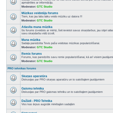
apmainīties ar informāciju.
No
Moderator:
GTC Studio
unread
posts
Mūzikas veidotāju forums
Tiem, kas jau labu laiku veido mūziku uz datora !!!
Moderator:
GTC Studio
No
unread
Atlasīta mana mūzika
posts
šis forums izveidots ar mērķi, šeit ievietot savus skaņdarbus, jau stipri atl
savu skaņdarbu vidū izcelt.
No
unread
Mana mūzika
posts
Sadaļa paredzēta Tevis paša veidotas mūzikas popularizēšanai.
Moderator:
GTC Studio
No
unread
Remix forums
posts
Forums, kas paredzēts savu remix popularizēšanai, kā arī visiem jautājumi
Moderator:
GTC Studio
No
unread
posts
PRO tehnikas forums
Skaņas aparatūra
Diskusijas par PRO skaņas aparatūru un to saistītajiem jautājumiem
No
unread
posts
Gaismu tehnika
Diskusijas par PRO gaismas tehniku un to saistītajiem jautājumiem
No
unread
posts
Dažādi - PRO Tehnika
Viss kas ārpus augstāk minētajām sadaļām
No
unread
posts