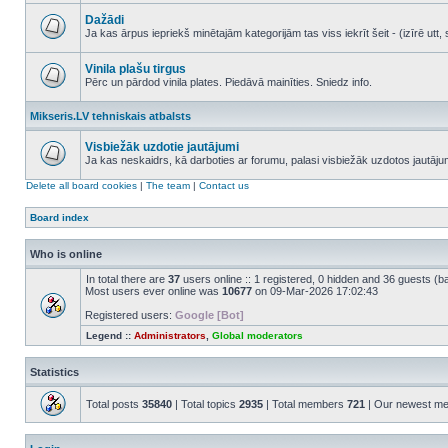
No
unread
Dažādi
posts
Ja kas ārpus iepriekš minētajām kategorijām tas viss iekrīt šeit - (izīrē ut
No
unread
posts
Vinila plašu tirgus
Pērc un pārdod vinila plates. Piedāvā mainīties. Sniedz info.
No
unread
Mikseris.LV tehniskais atbalsts
posts
Visbiežāk uzdotie jautājumi
Ja kas neskaidrs, kā darboties ar forumu, palasi visbiežāk uzdotos jautāj
No
unread
Delete all board cookies
|
The team
|
Contact us
posts
Board index
Who is online
In total there are
37
users online :: 1 registered, 0 hidden and 36 guests (b
Most users ever online was
10677
on 09-Mar-2026 17:02:43
Registered users:
Google [Bot]
Legend ::
Administrators
,
Global moderators
Statistics
Total posts
35840
| Total topics
2935
| Total members
721
| Our newest m