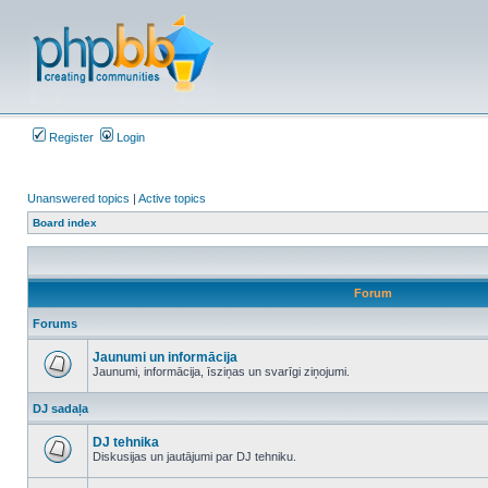
Register
Login
Unanswered topics
|
Active topics
Board index
Forum
Forums
Jaunumi un informācija
Jaunumi, informācija, īsziņas un svarīgi ziņojumi.
No
unread
DJ sadaļa
posts
DJ tehnika
Diskusijas un jautājumi par DJ tehniku.
No
unread