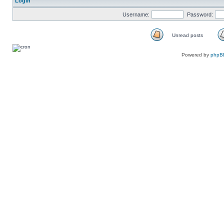
Login
Username:
Password:
Unread posts
Unread
posts
Powered by
phpB