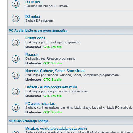
posts
DJ lietas
Sarunas un info par DJ lietām
No
unread
posts
DJ miksi
Sadaļa DJ miksiem.
No
unread
PC Audio iekārtas un programmatūra
posts
FruityLoops
Diskusijas par Fruityloops programmu.
Moderator:
GTC Studio
No
unread
Reason
posts
Diskusijas par Reason programmu.
Moderator:
GTC Studio
No
unread
Nuendo, Cubase, Sonar, Samplitude
posts
Diskusijas par Nuendo, Cubase, Sonar, Samplitude programmām.
Moderator:
GTC Studio
No
unread
Dažādi - Audio programmatūra
posts
Diskusijas par parējām audio programmām.
Moderator:
GTC Studio
No
unread
PC audio iekārtas
posts
Sadaļa, kurā apjautāties par tēmu kādu skaņu karti pirkt, kāds PC audio dze
Moderator:
GTC Studio
No
unread
posts
Mūzikas veidotāju sadaļa
Mūzikas veidotāju sadaļa iesācējiem
Sadaļa veidota ar mērķi, kur tie kas tikko sākuši domāt par tēmu mūzikas 